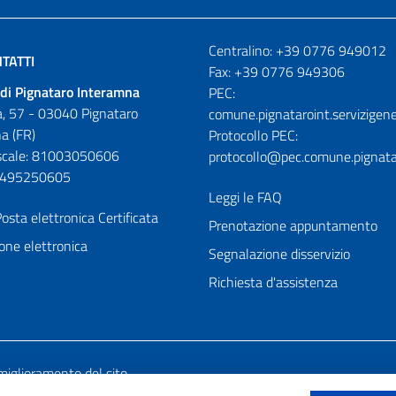
Numeri utili
Centralino: +39 0776 949012
TATTI
Fax: +39 0776 949306
di Pignataro Interamna
PEC:
, 57 - 03040 Pignataro
comune.pignataroint.servizigene
a (FR)
Protocollo PEC:
iscale: 81003050606
protocollo@pec.comune.pignatar
01495250605
Leggi le FAQ
osta elettronica Certificata
Prenotazione appuntamento
one elettronica
Segnalazione disservizio
Richiesta d'assistenza
miglioramento del sito