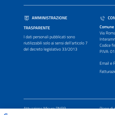
AMMINISTRAZIONE
CON
Comune 
TRASPARENTE
Via Roma
I dati personali pubblicati sono
Interamn
riutilizzabili solo ai sensi dell'articolo 7
Codice f
del decreto legislativo 33/2013
P.IVA: 
Email e P
Fatturazi
Attuazione Misure PNRR
Piano di 