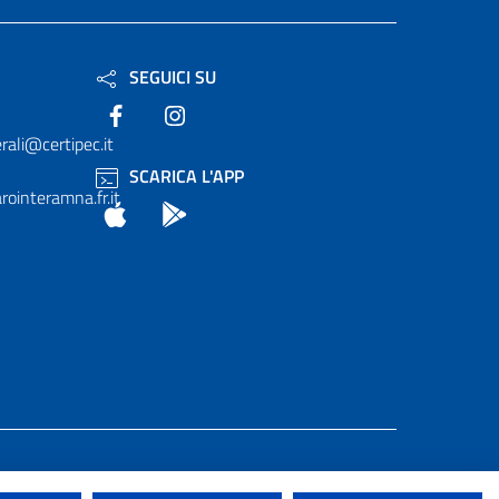
SEGUICI SU
Facebook
Instagram
rali@certipec.it
SCARICA L'APP
ointeramna.fr.it
App Store
Android