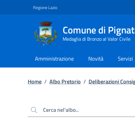
Contenuto principale
Piede di pagina
Regione Lazio
Comune di Pignat
Medaglia di Bronzo al Valor Civile
Amministrazione
Novità
Servizi
Home
/
Albo Pretorio
/
Deliberazioni Consig
Cerca