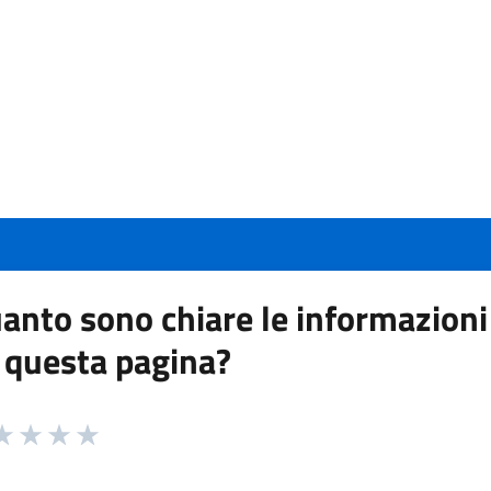
anto sono chiare le informazioni
 questa pagina?
 da 1 a 5 stelle la pagina
a 1 stelle su 5
aluta 2 stelle su 5
Valuta 3 stelle su 5
Valuta 4 stelle su 5
Valuta 5 stelle su 5