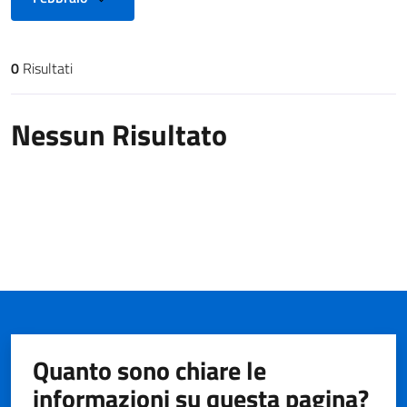
0
Risultati
Risultati di ricerca
Nessun Risultato
Quanto sono chiare le
informazioni su questa pagina?