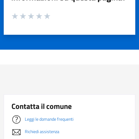
Valuta da 1 a 5 stelle la pagina
Valuta 1 stelle su 5
Valuta 2 stelle su 5
Valuta 3 stelle su 5
Valuta 4 stelle su 5
Valuta 5 stelle su 5
Contatta il comune
Leggi le domande frequenti
Richiedi assistenza