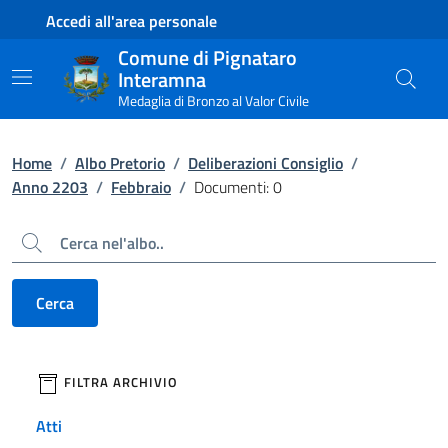
Contenuto principale
Piede di pagina
Accedi all'area personale
Comune di Pignataro
Interamna
Medaglia di Bronzo al Valor Civile
Home
/
Albo Pretorio
/
Deliberazioni Consiglio
/
Anno 2203
/
Febbraio
/
Documenti: 0
Cerca
Cerca
filtri da applicare
FILTRA ARCHIVIO
Atti