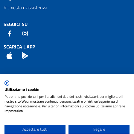
Richiesta d'assistenza
SEGUICI SU
Facebook
Instagram
SCARICA L'APP
App Store
Android
Attuazione Misure PNRR
Utilizziamo i cookie
Piano di miglioramento del sito
Potremmo posizionarli per l'analisi dei dati dei nostri visitatori, per migliorare il
nostro sito Web, mostrare contenuti personalizzati e offrirti un'esperienza di
navigazione eccezionale. Per ulteriori informazioni sui cookie utilizziamo aprire le
impostazioni.
© 2024 Comune di Pignataro Interamna | sito a
Privacy
cura di
NET SMART
Accettare tutti
Negare
Note legali