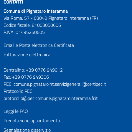
CONTATTI
Comune di Pignataro Interamna
Via Roma, 57 - 03040 Pignataro Interamna (FR)
Codice fiscale: 81003050606
P.IVA: 01495250605
Email e Posta elettronica Certificata
Fatturazione elettronica
Numeri utili
Centralino: +39 0776 949012
Fax: +39 0776 949306
PEC: comune.pignataroint.servizigenerali@certipec.it
Protocollo PEC:
protocollo@pec.comune.pignatarointeramna.fr.it
Leggi le FAQ
Prenotazione appuntamento
Segnalazione disservizio