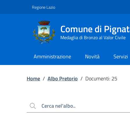
Contenuto principale
Piede di pagina
Regione Lazio
Comune di Pignat
Medaglia di Bronzo al Valor Civile
Amministrazione
Novità
Servizi
Home
/
Albo Pretorio
/
Documenti: 25
Cerca