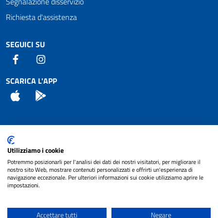
Segnalazione disservizio
Richiesta d'assistenza
SEGUICI SU
Facebook
Instagram
SCARICA L'APP
App Store
Android
Attuazione Misure PNRR
Utilizziamo i cookie
Piano di miglioramento del sito
Potremmo posizionarli per l'analisi dei dati dei nostri visitatori, per migliorare il
nostro sito Web, mostrare contenuti personalizzati e offrirti un'esperienza di
navigazione eccezionale. Per ulteriori informazioni sui cookie utilizziamo aprire le
impostazioni.
© 2024 Comune di Pignataro Interamna | sito a
Privacy
cura di
NET SMART
Accettare tutti
Negare
Note legali