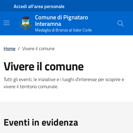
Contenuto principale
Piede di pagina
Accedi all'area personale
Comune di Pignataro
Interamna
Medaglia di Bronzo al Valor Civile
Home
/
Vivere il comune
Vivere il comune
Tutti gli eventi, le iniziative e i luoghi d'interesse per scoprire e
vivere il territorio comunale.
Eventi in evidenza