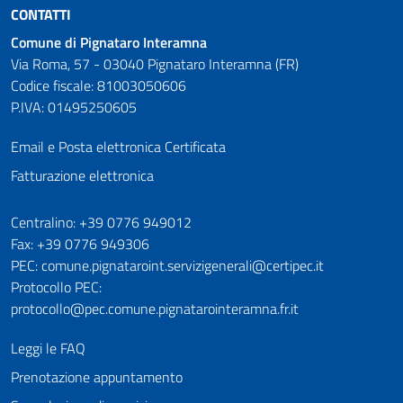
CONTATTI
Comune di Pignataro Interamna
Via Roma, 57 - 03040 Pignataro Interamna (FR)
Codice fiscale: 81003050606
P.IVA: 01495250605
Email e Posta elettronica Certificata
Fatturazione elettronica
Numeri utili
Centralino: +39 0776 949012
Fax: +39 0776 949306
PEC: comune.pignataroint.servizigenerali@certipec.it
Protocollo PEC:
protocollo@pec.comune.pignatarointeramna.fr.it
Leggi le FAQ
Prenotazione appuntamento