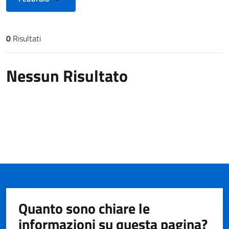
0
Risultati
Risultati di ricerca
Nessun Risultato
Quanto sono chiare le
informazioni su questa pagina?