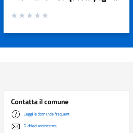
Valuta da 1 a 5 stelle la pagina
Valuta 1 stelle su 5
Valuta 2 stelle su 5
Valuta 3 stelle su 5
Valuta 4 stelle su 5
Valuta 5 stelle su 5
Contatta il comune
Leggi le domande frequenti
Richiedi assistenza