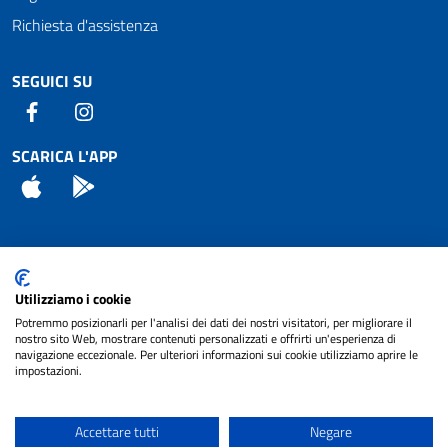
Richiesta d'assistenza
SEGUICI SU
Facebook
Instagram
SCARICA L'APP
App Store
Android
Attuazione Misure PNRR
Utilizziamo i cookie
Piano di miglioramento del sito
Potremmo posizionarli per l'analisi dei dati dei nostri visitatori, per migliorare il
nostro sito Web, mostrare contenuti personalizzati e offrirti un'esperienza di
navigazione eccezionale. Per ulteriori informazioni sui cookie utilizziamo aprire le
impostazioni.
© 2024 Comune di Pignataro Interamna | sito a
Privacy
cura di
NET SMART
Accettare tutti
Negare
Note legali