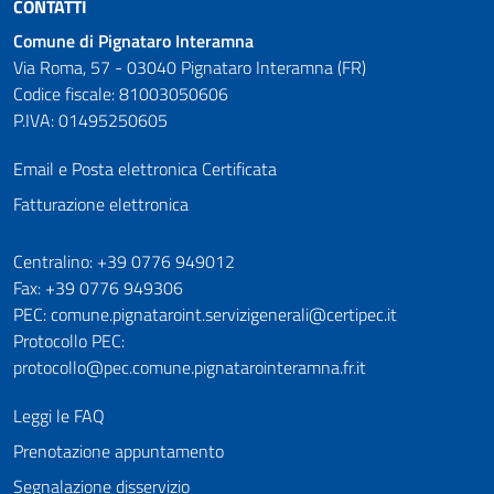
CONTATTI
Comune di Pignataro Interamna
Via Roma, 57 - 03040 Pignataro Interamna (FR)
Codice fiscale: 81003050606
P.IVA: 01495250605
Email e Posta elettronica Certificata
Fatturazione elettronica
Numeri utili
Centralino: +39 0776 949012
Fax: +39 0776 949306
PEC: comune.pignataroint.servizigenerali@certipec.it
Protocollo PEC:
protocollo@pec.comune.pignatarointeramna.fr.it
Leggi le FAQ
Prenotazione appuntamento
Segnalazione disservizio