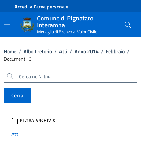
Contenuto principale
Piede di pagina
Accedi all'area personale
Comune di Pignataro
Interamna
Medaglia di Bronzo al Valor Civile
Home
/
Albo Pretorio
/
Atti
/
Anno 2014
/
Febbraio
/
Documenti: 0
Cerca
Cerca
filtri da applicare
FILTRA ARCHIVIO
Atti