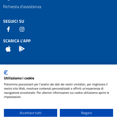
Richiesta d'assistenza
SEGUICI SU
Facebook
Instagram
SCARICA L'APP
App Store
Android
Attuazione Misure PNRR
Utilizziamo i cookie
Piano di miglioramento del sito
Potremmo posizionarli per l'analisi dei dati dei nostri visitatori, per migliorare il
nostro sito Web, mostrare contenuti personalizzati e offrirti un'esperienza di
navigazione eccezionale. Per ulteriori informazioni sui cookie utilizziamo aprire le
impostazioni.
© 2024 Comune di Pignataro Interamna | sito a
Privacy
cura di
NET SMART
Accettare tutti
Negare
Note legali