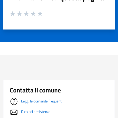
Valuta da 1 a 5 stelle la pagina
Valuta 1 stelle su 5
Valuta 2 stelle su 5
Valuta 3 stelle su 5
Valuta 4 stelle su 5
Valuta 5 stelle su 5
Contatta il comune
Leggi le domande frequenti
Richiedi assistenza