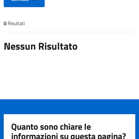
0
Risultati
Risultati di ricerca
Nessun Risultato
Quanto sono chiare le
informazioni su questa pagina?