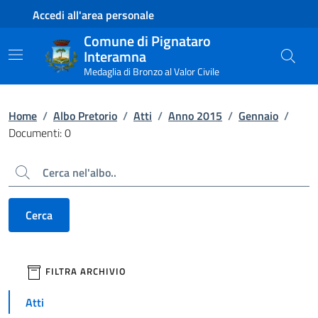
Contenuto principale
Piede di pagina
Accedi all'area personale
Comune di Pignataro
Interamna
Medaglia di Bronzo al Valor Civile
Home
/
Albo Pretorio
/
Atti
/
Anno 2015
/
Gennaio
/
Documenti: 0
Cerca
Cerca
filtri da applicare
FILTRA ARCHIVIO
Atti