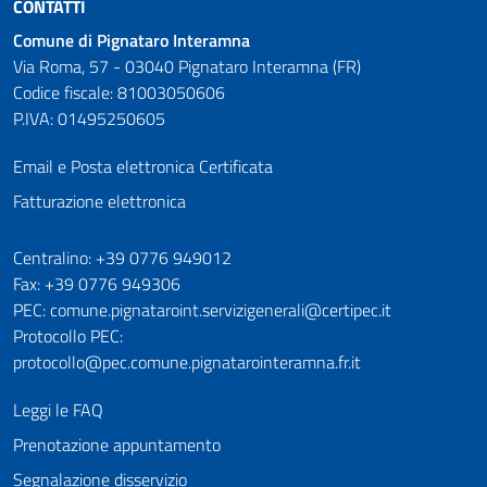
CONTATTI
Comune di Pignataro Interamna
Via Roma, 57 - 03040 Pignataro Interamna (FR)
Codice fiscale: 81003050606
P.IVA: 01495250605
Email e Posta elettronica Certificata
Fatturazione elettronica
Numeri utili
Centralino: +39 0776 949012
Fax: +39 0776 949306
PEC: comune.pignataroint.servizigenerali@certipec.it
Protocollo PEC:
protocollo@pec.comune.pignatarointeramna.fr.it
Leggi le FAQ
Prenotazione appuntamento
Segnalazione disservizio