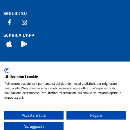
SEGUICI SU
Facebook
Instagram
SCARICA L'APP
App Store
Android
Attuazione Misure PNRR
Utilizziamo i cookie
Piano di miglioramento del sito
Potremmo posizionarli per l'analisi dei dati dei nostri visitatori, per migliorare il
nostro sito Web, mostrare contenuti personalizzati e offrirti un'esperienza di
navigazione eccezionale. Per ulteriori informazioni sui cookie utilizziamo aprire le
impostazioni.
© 2024 Comune di Pignataro Interamna | sito a
Privacy
cura di
NET SMART
Accettare tutti
Negare
Note legali
No, aggiusta
Accessibilità