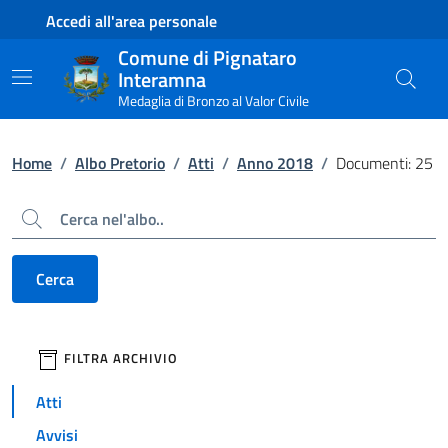
Contenuto principale
Piede di pagina
Accedi all'area personale
Comune di Pignataro
Interamna
Medaglia di Bronzo al Valor Civile
Home
/
Albo Pretorio
/
Atti
/
Anno 2018
/
Documenti: 25
Cerca
Cerca
filtri da applicare
FILTRA ARCHIVIO
Atti
Avvisi