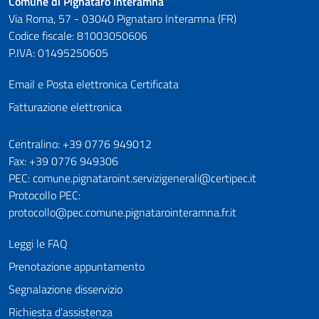
Comune di Pignataro Interamna
Via Roma, 57 - 03040 Pignataro Interamna (FR)
Codice fiscale: 81003050606
P.IVA: 01495250605
Email e Posta elettronica Certificata
Fatturazione elettronica
Numeri utili
Centralino: +39 0776 949012
Fax: +39 0776 949306
PEC: comune.pignataroint.servizigenerali@certipec.it
Protocollo PEC:
protocollo@pec.comune.pignatarointeramna.fr.it
Leggi le FAQ
Prenotazione appuntamento
Segnalazione disservizio
Richiesta d'assistenza