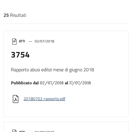
25
Risultati
Risultati di ricerca
ATTI
02/07/2018
3754
Rapporto abusi edilizi mese di giugno 2018
Pubblicato dal
02/07/2018
al
17/07/2018
20180702-rapporto.pdf