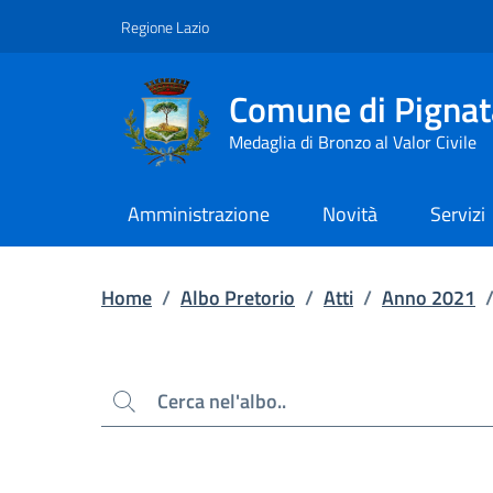
Contenuto principale
Piede di pagina
Regione Lazio
Comune di Pignat
Medaglia di Bronzo al Valor Civile
Amministrazione
Novità
Servizi
Home
/
Albo Pretorio
/
Atti
/
Anno 2021
Cerca