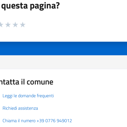
 questa pagina?
 da 1 a 5 stelle la pagina
a 1 stelle su 5
aluta 2 stelle su 5
Valuta 3 stelle su 5
Valuta 4 stelle su 5
Valuta 5 stelle su 5
ntatta il comune
Leggi le domande frequenti
Richiedi assistenza
Chiama il numero +39 0776 949012