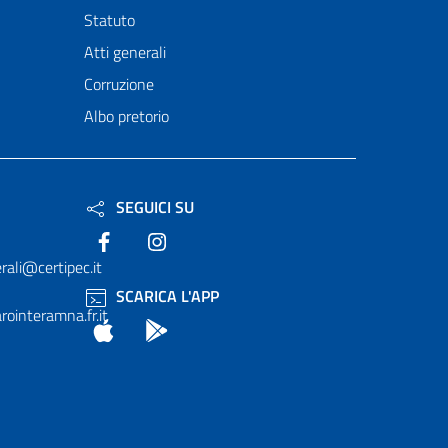
Statuto
Atti generali
Corruzione
Albo pretorio
SEGUICI SU
Facebook
Instagram
rali@certipec.it
SCARICA L'APP
ointeramna.fr.it
App Store
Android