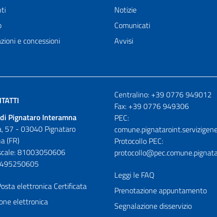
ti
Notizie
o
Comunicati
zioni e concessioni
Avvisi
Numeri utili
Centralino: +39 0776 949012
TATTI
Fax: +39 0776 949306
di Pignataro Interamna
PEC:
, 57 - 03040 Pignataro
comune.pignataroint.servizigene
a (FR)
Protocollo PEC:
iscale: 81003050606
protocollo@pec.comune.pignatar
01495250605
Leggi le FAQ
osta elettronica Certificata
Prenotazione appuntamento
one elettronica
Segnalazione disservizio