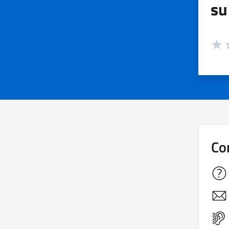
su
Valuta
Valut
V
Co