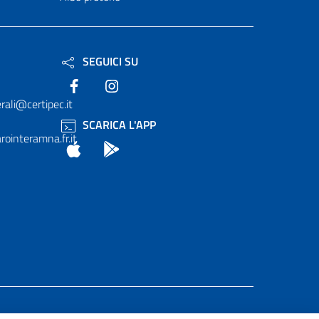
SEGUICI SU
Facebook
Instagram
rali@certipec.it
SCARICA L'APP
ointeramna.fr.it
App Store
Android