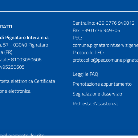
Numeri utili
Centralino: +39 0776 949012
TATTI
Fax: +39 0776 949306
di Pignataro Interamna
PEC:
, 57 - 03040 Pignataro
comune.pignataroint.servizigene
a (FR)
Protocollo PEC:
iscale: 81003050606
protocollo@pec.comune.pignatar
01495250605
Leggi le FAQ
osta elettronica Certificata
Prenotazione appuntamento
one elettronica
Segnalazione disservizio
Richiesta d'assistenza
miglioramento del sito