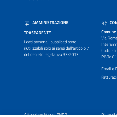
AMMINISTRAZIONE
CON
Comune 
TRASPARENTE
Via Roma
I dati personali pubblicati sono
Interamn
riutilizzabili solo ai sensi dell'articolo 7
Codice f
del decreto legislativo 33/2013
P.IVA: 
Email e P
Fatturazi
Attuazione Misure PNRR
Piano di 