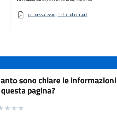
permesso-evangelista-roberto.pdf
anto sono chiare le informazioni
 questa pagina?
 da 1 a 5 stelle la pagina
a 1 stelle su 5
aluta 2 stelle su 5
Valuta 3 stelle su 5
Valuta 4 stelle su 5
Valuta 5 stelle su 5