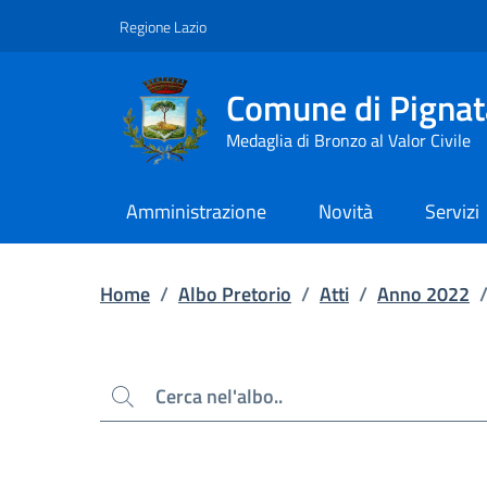
Contenuto principale
Piede di pagina
Regione Lazio
Comune di Pignat
Medaglia di Bronzo al Valor Civile
Amministrazione
Novità
Servizi
Home
/
Albo Pretorio
/
Atti
/
Anno 2022
Cerca