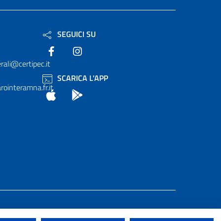
SEGUICI SU
Facebook
Instagram
rali@certipec.it
SCARICA L'APP
ointeramna.fr.it
App Store
Android