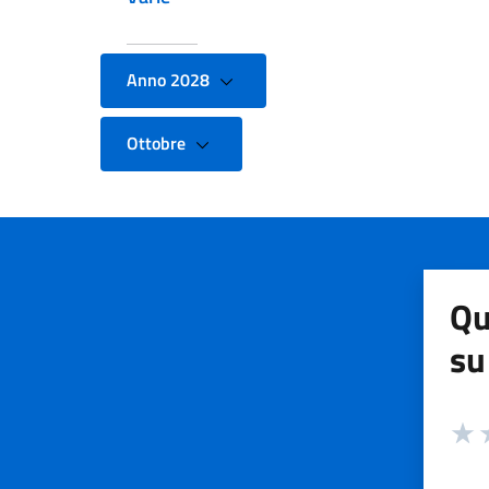
Anno 2028
Ottobre
Qu
su
Valuta
Valut
V