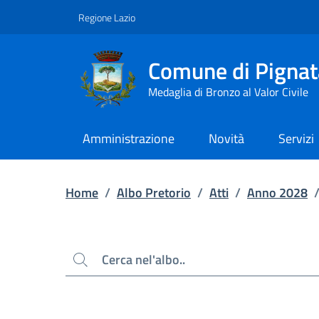
Contenuto principale
Piede di pagina
Regione Lazio
Comune di Pignat
Medaglia di Bronzo al Valor Civile
Amministrazione
Novità
Servizi
Home
/
Albo Pretorio
/
Atti
/
Anno 2028
Cerca