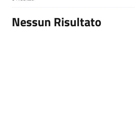
Risultati di ricerca
Nessun Risultato