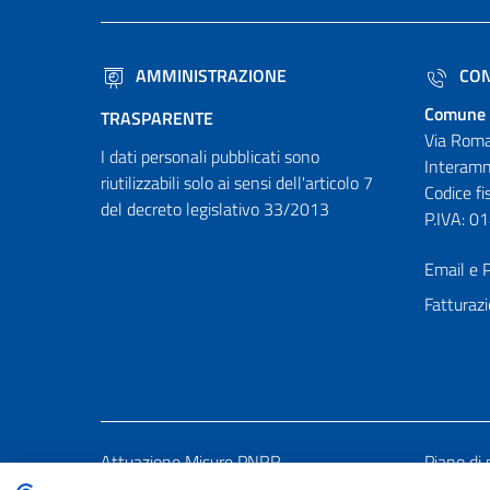
AMMINISTRAZIONE
CON
Comune 
TRASPARENTE
Via Roma
I dati personali pubblicati sono
Interamn
riutilizzabili solo ai sensi dell'articolo 7
Codice f
del decreto legislativo 33/2013
P.IVA: 
Email e P
Fatturazi
Attuazione Misure PNRR
Piano di 