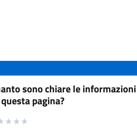
anto sono chiare le informazioni
 questa pagina?
 da 1 a 5 stelle la pagina
a 1 stelle su 5
aluta 2 stelle su 5
Valuta 3 stelle su 5
Valuta 4 stelle su 5
Valuta 5 stelle su 5