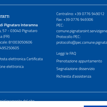
Numeri utili
Centralino: +39 0776 949012
TATTI
Fax: +39 0776 949306
di Pignataro Interamna
PEC:
, 57 - 03040 Pignataro
comune.pignataroint.servizigene
a (FR)
Protocollo PEC:
iscale: 81003050606
protocollo@pec.comune.pignatar
01495250605
Leggi le FAQ
osta elettronica Certificata
Prenotazione appuntamento
one elettronica
Segnalazione disservizio
Richiesta d'assistenza
miglioramento del sito