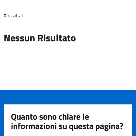
0
Risultati
Risultati di ricerca
Nessun Risultato
Quanto sono chiare le
informazioni su questa pagina?