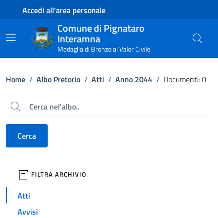
Contenuto principale
Piede di pagina
Accedi all'area personale
Comune di Pignataro
Interamna
Medaglia di Bronzo al Valor Civile
Home
/
Albo Pretorio
/
Atti
/
Anno 2044
/
Documenti: 0
Cerca
Cerca
filtri da applicare
FILTRA ARCHIVIO
Atti
Avvisi