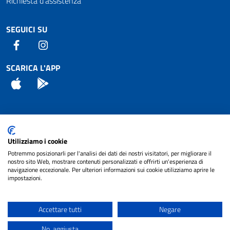
Richiesta d'assistenza
SEGUICI SU
Facebook
Instagram
SCARICA L'APP
App Store
Android
Attuazione Misure PNRR
Utilizziamo i cookie
Piano di miglioramento del sito
Potremmo posizionarli per l'analisi dei dati dei nostri visitatori, per migliorare il
nostro sito Web, mostrare contenuti personalizzati e offrirti un'esperienza di
navigazione eccezionale. Per ulteriori informazioni sui cookie utilizziamo aprire le
impostazioni.
© 2024 Comune di Pignataro Interamna | sito a
Privacy
cura di
NET SMART
Accettare tutti
Negare
Note legali
No, aggiusta