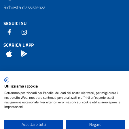
Richiesta d'assistenza
SEGUICI SU
Facebook
Instagram
SCARICA L'APP
App Store
Android
Attuazione Misure PNRR
Utilizziamo i cookie
Piano di miglioramento del sito
Potremmo posizionarli per l'analisi dei dati dei nostri visitatori, per migliorare il
nostro sito Web, mostrare contenuti personalizzati e offrirti un'esperienza di
navigazione eccezionale. Per ulteriori informazioni sui cookie utilizziamo aprire le
impostazioni.
© 2024 Comune di Pignataro Interamna | sito a
Privacy
cura di
NET SMART
Accettare tutti
Negare
Note legali