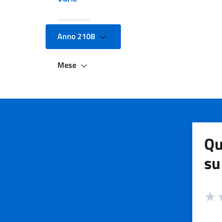
Anno 2108
Mese
Qu
su
Valuta
Valut
V