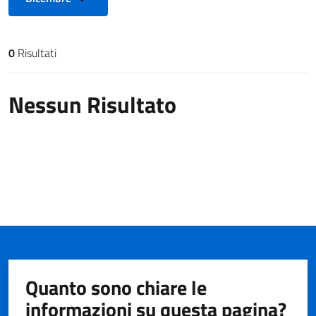
0
Risultati
Risultati di ricerca
Nessun Risultato
Quanto sono chiare le
informazioni su questa pagina?