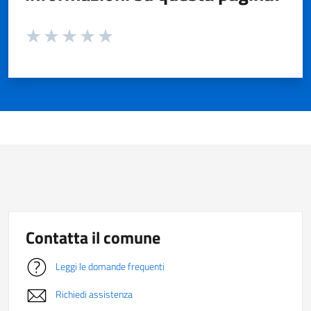
Valuta da 1 a 5 stelle la pagina
Valuta 1 stelle su 5
Valuta 2 stelle su 5
Valuta 3 stelle su 5
Valuta 4 stelle su 5
Valuta 5 stelle su 5
Contatta il comune
Leggi le domande frequenti
Richiedi assistenza