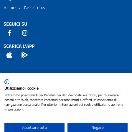
Richiesta d'assistenza
SEGUICI SU
Facebook
Instagram
SCARICA L'APP
App Store
Android
Attuazione Misure PNRR
Utilizziamo i cookie
Piano di miglioramento del sito
Potremmo posizionarli per l'analisi dei dati dei nostri visitatori, per migliorare il
nostro sito Web, mostrare contenuti personalizzati e offrirti un'esperienza di
navigazione eccezionale. Per ulteriori informazioni sui cookie utilizziamo aprire le
impostazioni.
© 2024 Comune di Pignataro Interamna | sito a
Privacy
cura di
NET SMART
Accettare tutti
Negare
Note legali