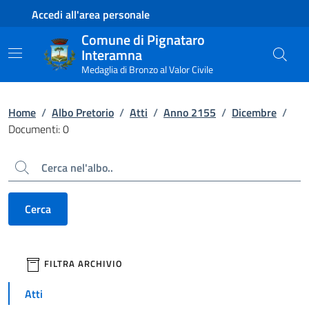
Contenuto principale
Piede di pagina
Accedi all'area personale
Comune di Pignataro
Interamna
Medaglia di Bronzo al Valor Civile
Home
/
Albo Pretorio
/
Atti
/
Anno 2155
/
Dicembre
/
Documenti: 0
Cerca
Cerca
filtri da applicare
FILTRA ARCHIVIO
Atti