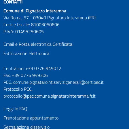
CONTATTI
Comune di Pignataro Interamna
Via Roma, 57 - 03040 Pignataro Interamna (FR)
Codice fiscale: 81003050606
P.IVA: 01495250605
Email e Posta elettronica Certificata
Fatturazione elettronica
Numeri utili
Centralino: +39 0776 949012
Fax: +39 0776 949306
PEC: comune.pignataroint.servizigenerali@certipec.it
Protocollo PEC:
protocollo@pec.comune.pignatarointeramna.fr.it
Leggi le FAQ
Prenotazione appuntamento
Segnalazione disservizio