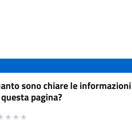
anto sono chiare le informazioni
 questa pagina?
 da 1 a 5 stelle la pagina
a 1 stelle su 5
aluta 2 stelle su 5
Valuta 3 stelle su 5
Valuta 4 stelle su 5
Valuta 5 stelle su 5