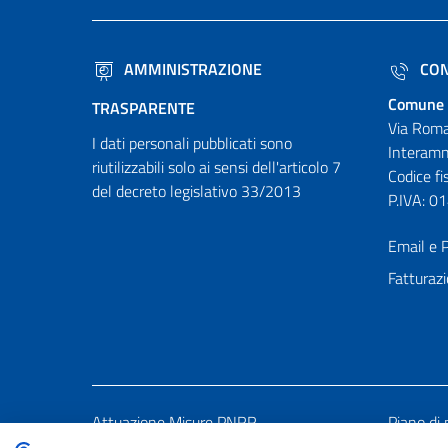
AMMINISTRAZIONE
CON
Comune 
TRASPARENTE
Via Roma
I dati personali pubblicati sono
Interamn
riutilizzabili solo ai sensi dell'articolo 7
Codice f
del decreto legislativo 33/2013
P.IVA: 
Email e P
Fatturazi
Attuazione Misure PNRR
Piano di 