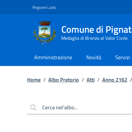
Contenuto principale
Piede di pagina
Regione Lazio
Comune di Pignat
Medaglia di Bronzo al Valor Civile
Amministrazione
Novità
Servizi
Home
/
Albo Pretorio
/
Atti
/
Anno 2162
Cerca