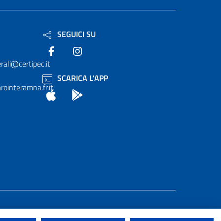
SEGUICI SU
Facebook
Instagram
rali@certipec.it
SCARICA L'APP
ointeramna.fr.it
App Store
Android