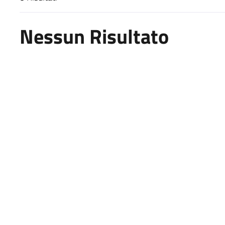
Risultati di ricerca
Nessun Risultato