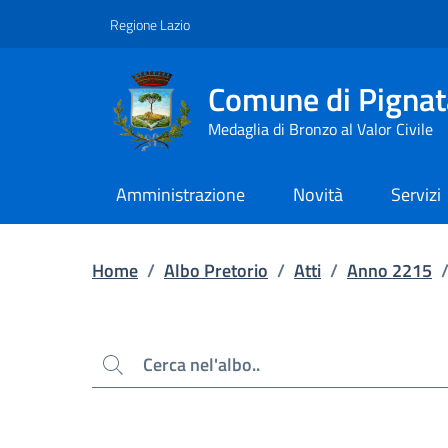
Contenuto principale
Piede di pagina
Regione Lazio
Comune di Pignat
Medaglia di Bronzo al Valor Civile
Amministrazione
Novità
Servizi
Home
/
Albo Pretorio
/
Atti
/
Anno 2215
Cerca