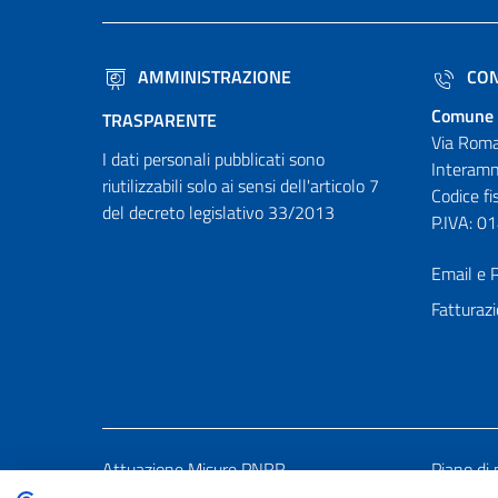
AMMINISTRAZIONE
CON
Comune 
TRASPARENTE
Via Roma
I dati personali pubblicati sono
Interamn
riutilizzabili solo ai sensi dell'articolo 7
Codice f
del decreto legislativo 33/2013
P.IVA: 
Email e P
Fatturazi
Attuazione Misure PNRR
Piano di 