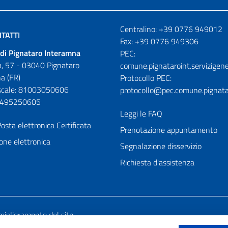
Numeri utili
Centralino: +39 0776 949012
TATTI
Fax: +39 0776 949306
di Pignataro Interamna
PEC:
, 57 - 03040 Pignataro
comune.pignataroint.servizigene
a (FR)
Protocollo PEC:
iscale: 81003050606
protocollo@pec.comune.pignatar
01495250605
Leggi le FAQ
osta elettronica Certificata
Prenotazione appuntamento
one elettronica
Segnalazione disservizio
Richiesta d'assistenza
miglioramento del sito