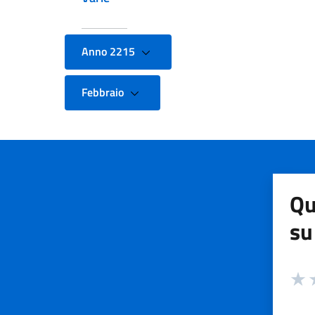
Anno 2215
Febbraio
Qu
su
Valuta
Valut
V