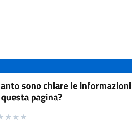
anto sono chiare le informazioni
 questa pagina?
 da 1 a 5 stelle la pagina
a 1 stelle su 5
aluta 2 stelle su 5
Valuta 3 stelle su 5
Valuta 4 stelle su 5
Valuta 5 stelle su 5