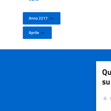
Anno 2217
Aprile
Qu
su
Valuta
Valut
V