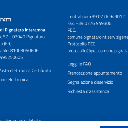
Numeri utili
Centralino: +39 0776 949012
TATTI
Fax: +39 0776 949306
di Pignataro Interamna
PEC:
, 57 - 03040 Pignataro
comune.pignataroint.servizigene
a (FR)
Protocollo PEC:
iscale: 81003050606
protocollo@pec.comune.pignatar
01495250605
Leggi le FAQ
osta elettronica Certificata
Prenotazione appuntamento
one elettronica
Segnalazione disservizio
Richiesta d'assistenza
miglioramento del sito