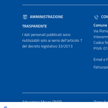
AMMINISTRAZIONE
CON
Comune 
TRASPARENTE
Via Roma
I dati personali pubblicati sono
Interamn
riutilizzabili solo ai sensi dell'articolo 7
Codice f
del decreto legislativo 33/2013
P.IVA: 
Email e P
Fatturazi
Attuazione Misure PNRR
Piano di 