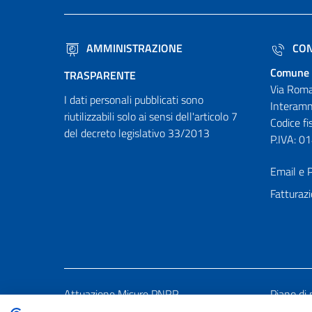
AMMINISTRAZIONE
CON
Comune 
TRASPARENTE
Via Roma
I dati personali pubblicati sono
Interamn
riutilizzabili solo ai sensi dell'articolo 7
Codice f
del decreto legislativo 33/2013
P.IVA: 
Email e P
Fatturazi
Attuazione Misure PNRR
Piano di 