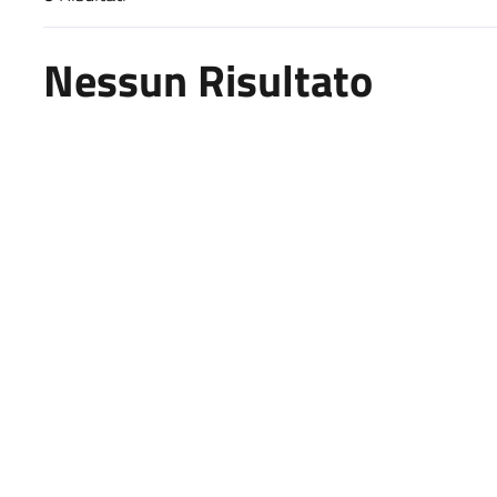
Risultati di ricerca
Nessun Risultato