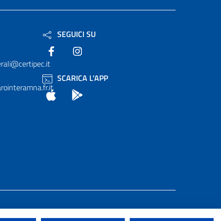
SEGUICI SU
Facebook
Instagram
rali@certipec.it
SCARICA L'APP
ointeramna.fr.it
App Store
Android