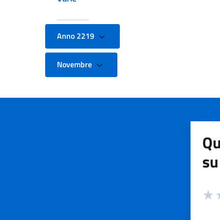
Anno 2219
Novembre
Qu
su
Valuta
Valut
V