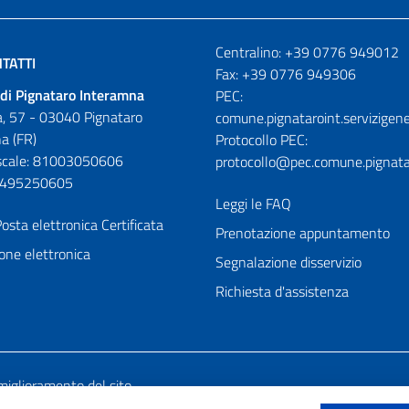
Numeri utili
Centralino: +39 0776 949012
TATTI
Fax: +39 0776 949306
di Pignataro Interamna
PEC:
, 57 - 03040 Pignataro
comune.pignataroint.servizigene
a (FR)
Protocollo PEC:
iscale: 81003050606
protocollo@pec.comune.pignatar
01495250605
Leggi le FAQ
osta elettronica Certificata
Prenotazione appuntamento
one elettronica
Segnalazione disservizio
Richiesta d'assistenza
miglioramento del sito