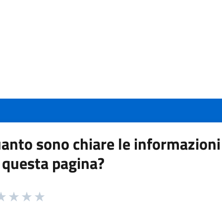
anto sono chiare le informazioni
 questa pagina?
 da 1 a 5 stelle la pagina
a 1 stelle su 5
aluta 2 stelle su 5
Valuta 3 stelle su 5
Valuta 4 stelle su 5
Valuta 5 stelle su 5