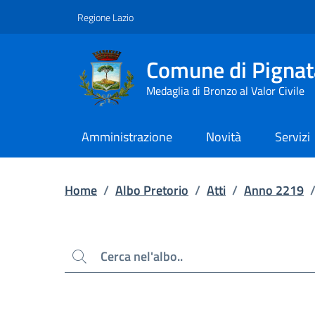
Contenuto principale
Piede di pagina
Regione Lazio
Comune di Pignat
Medaglia di Bronzo al Valor Civile
Amministrazione
Novità
Servizi
Home
/
Albo Pretorio
/
Atti
/
Anno 2219
Cerca