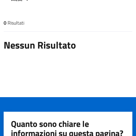
0
Risultati
Risultati di ricerca
Nessun Risultato
Quanto sono chiare le
informazioni su questa pagina?