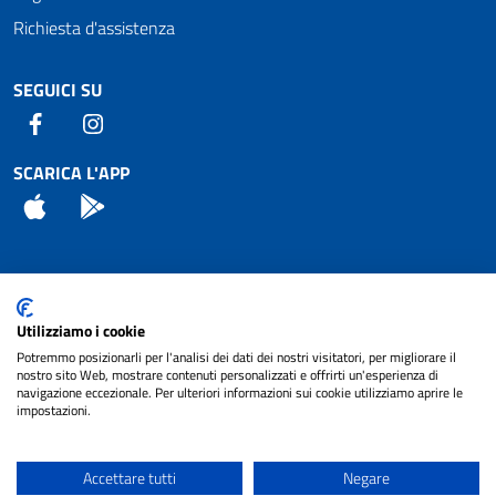
Richiesta d'assistenza
SEGUICI SU
Facebook
Instagram
SCARICA L'APP
App Store
Android
Attuazione Misure PNRR
Utilizziamo i cookie
Piano di miglioramento del sito
Potremmo posizionarli per l'analisi dei dati dei nostri visitatori, per migliorare il
nostro sito Web, mostrare contenuti personalizzati e offrirti un'esperienza di
navigazione eccezionale. Per ulteriori informazioni sui cookie utilizziamo aprire le
impostazioni.
© 2024 Comune di Pignataro Interamna | sito a
Privacy
cura di
NET SMART
Accettare tutti
Negare
Note legali