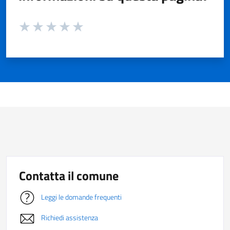
Valuta da 1 a 5 stelle la pagina
Valuta 1 stelle su 5
Valuta 2 stelle su 5
Valuta 3 stelle su 5
Valuta 4 stelle su 5
Valuta 5 stelle su 5
Contatta il comune
Leggi le domande frequenti
Richiedi assistenza