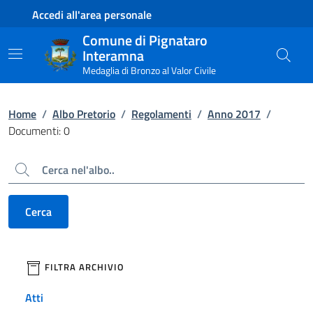
Contenuto principale
Piede di pagina
Accedi all'area personale
Comune di Pignataro
Interamna
Medaglia di Bronzo al Valor Civile
Home
/
Albo Pretorio
/
Regolamenti
/
Anno 2017
/
Documenti: 0
Cerca
Cerca
filtri da applicare
FILTRA ARCHIVIO
Atti