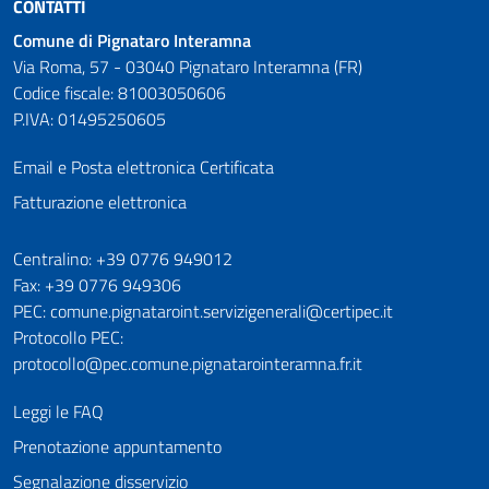
CONTATTI
Comune di Pignataro Interamna
Via Roma, 57 - 03040 Pignataro Interamna (FR)
Codice fiscale: 81003050606
P.IVA: 01495250605
Email e Posta elettronica Certificata
Fatturazione elettronica
Numeri utili
Centralino: +39 0776 949012
Fax: +39 0776 949306
PEC: comune.pignataroint.servizigenerali@certipec.it
Protocollo PEC:
protocollo@pec.comune.pignatarointeramna.fr.it
Leggi le FAQ
Prenotazione appuntamento
Segnalazione disservizio