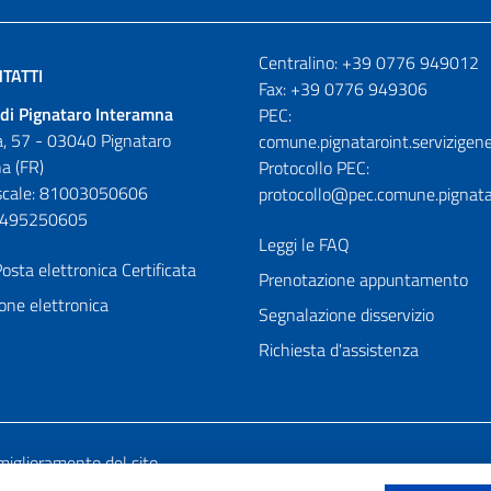
Numeri utili
Centralino: +39 0776 949012
TATTI
Fax: +39 0776 949306
di Pignataro Interamna
PEC:
, 57 - 03040 Pignataro
comune.pignataroint.servizigene
a (FR)
Protocollo PEC:
iscale: 81003050606
protocollo@pec.comune.pignatar
01495250605
Leggi le FAQ
osta elettronica Certificata
Prenotazione appuntamento
one elettronica
Segnalazione disservizio
Richiesta d'assistenza
miglioramento del sito