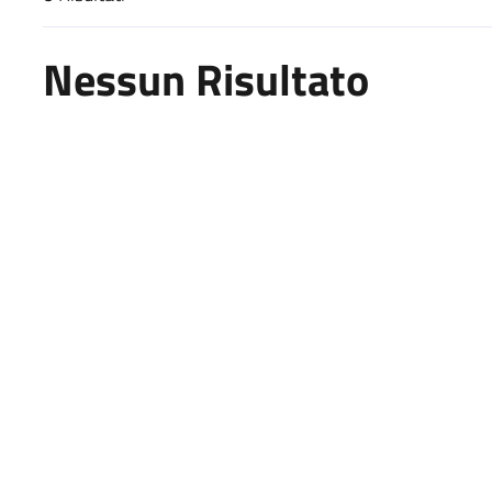
Risultati di ricerca
Nessun Risultato