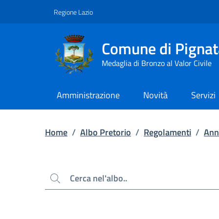
Contenuto principale
Piede di pagina
Regione Lazio
Comune di Pignat
Medaglia di Bronzo al Valor Civile
Amministrazione
Novità
Servizi
Home
/
Albo Pretorio
/
Regolamenti
/
Ann
Cerca