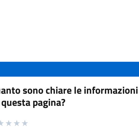
anto sono chiare le informazioni
 questa pagina?
 da 1 a 5 stelle la pagina
a 1 stelle su 5
aluta 2 stelle su 5
Valuta 3 stelle su 5
Valuta 4 stelle su 5
Valuta 5 stelle su 5