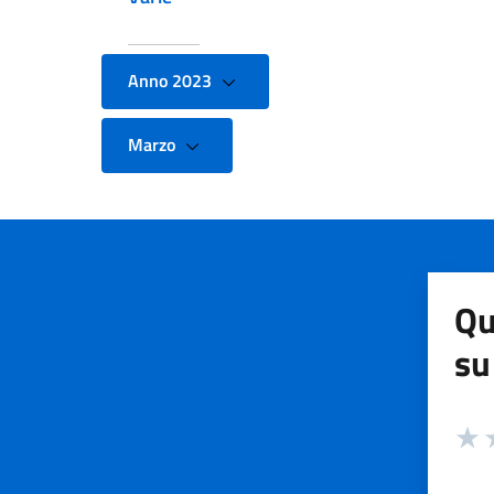
Anno 2023
Marzo
Qu
su
Valuta
Valut
V