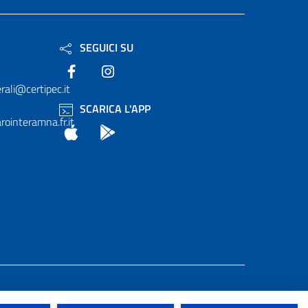
SEGUICI SU
Facebook
Instagram
rali@certipec.it
SCARICA L'APP
ointeramna.fr.it
App Store
Android