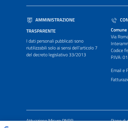
AMMINISTRAZIONE
CON
Comune 
TRASPARENTE
Via Roma
I dati personali pubblicati sono
Interamn
riutilizzabili solo ai sensi dell'articolo 7
Codice f
del decreto legislativo 33/2013
P.IVA: 
Email e P
Fatturazi
Attuazione Misure PNRR
Piano di 