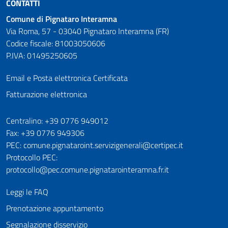
CONTATTI
Comune di Pignataro Interamna
Via Roma, 57 - 03040 Pignataro Interamna (FR)
Codice fiscale: 81003050606
P.IVA: 01495250605
Email e Posta elettronica Certificata
Fatturazione elettronica
Numeri utili
Centralino: +39 0776 949012
Fax: +39 0776 949306
PEC: comune.pignataroint.servizigenerali@certipec.it
Protocollo PEC:
protocollo@pec.comune.pignatarointeramna.fr.it
Leggi le FAQ
Prenotazione appuntamento
Segnalazione disservizio