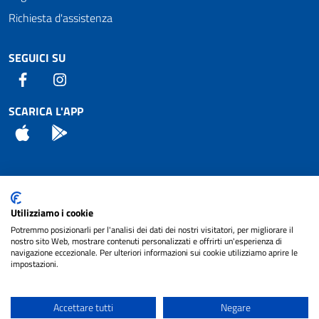
Richiesta d'assistenza
SEGUICI SU
Facebook
Instagram
SCARICA L'APP
App Store
Android
Attuazione Misure PNRR
Utilizziamo i cookie
Piano di miglioramento del sito
Potremmo posizionarli per l'analisi dei dati dei nostri visitatori, per migliorare il
nostro sito Web, mostrare contenuti personalizzati e offrirti un'esperienza di
navigazione eccezionale. Per ulteriori informazioni sui cookie utilizziamo aprire le
impostazioni.
© 2024 Comune di Pignataro Interamna | sito a
Privacy
cura di
NET SMART
Accettare tutti
Negare
Note legali