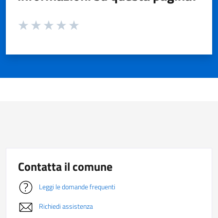
Valuta da 1 a 5 stelle la pagina
Valuta 1 stelle su 5
Valuta 2 stelle su 5
Valuta 3 stelle su 5
Valuta 4 stelle su 5
Valuta 5 stelle su 5
Contatta il comune
Leggi le domande frequenti
Richiedi assistenza