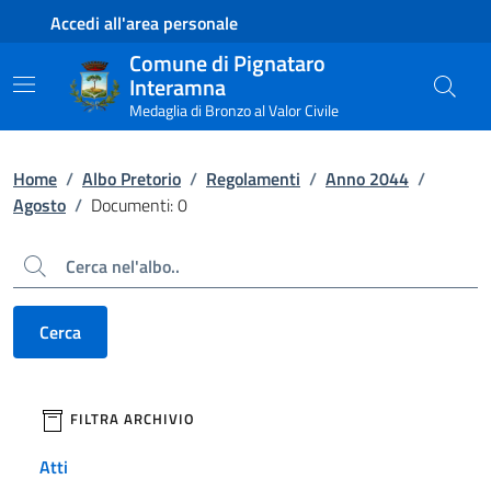
Contenuto principale
Piede di pagina
Accedi all'area personale
Comune di Pignataro
Interamna
Medaglia di Bronzo al Valor Civile
Home
/
Albo Pretorio
/
Regolamenti
/
Anno 2044
/
Agosto
/
Documenti: 0
Cerca
Cerca
filtri da applicare
FILTRA ARCHIVIO
Atti