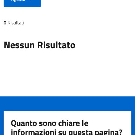
0
Risultati
Risultati di ricerca
Nessun Risultato
Quanto sono chiare le
informazioni su questa pagina?