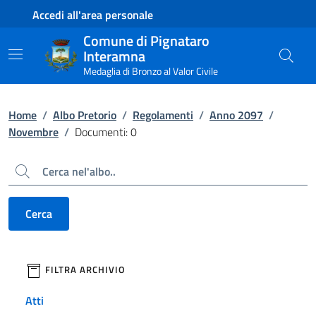
Contenuto principale
Piede di pagina
Accedi all'area personale
Comune di Pignataro
Interamna
Medaglia di Bronzo al Valor Civile
Home
/
Albo Pretorio
/
Regolamenti
/
Anno 2097
/
Novembre
/
Documenti: 0
Cerca
Cerca
filtri da applicare
FILTRA ARCHIVIO
Atti