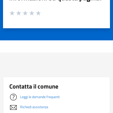
Valuta da 1 a 5 stelle la pagina
Valuta 1 stelle su 5
Valuta 2 stelle su 5
Valuta 3 stelle su 5
Valuta 4 stelle su 5
Valuta 5 stelle su 5
Contatta il comune
Leggi le domande frequenti
Richiedi assistenza