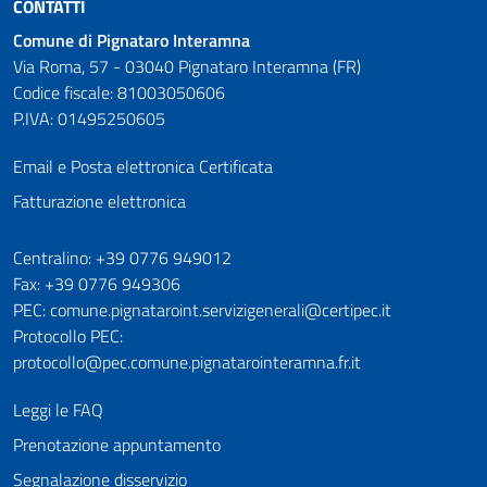
CONTATTI
Comune di Pignataro Interamna
Via Roma, 57 - 03040 Pignataro Interamna (FR)
Codice fiscale: 81003050606
P.IVA: 01495250605
Email e Posta elettronica Certificata
Fatturazione elettronica
Numeri utili
Centralino: +39 0776 949012
Fax: +39 0776 949306
PEC: comune.pignataroint.servizigenerali@certipec.it
Protocollo PEC:
protocollo@pec.comune.pignatarointeramna.fr.it
Leggi le FAQ
Prenotazione appuntamento
Segnalazione disservizio