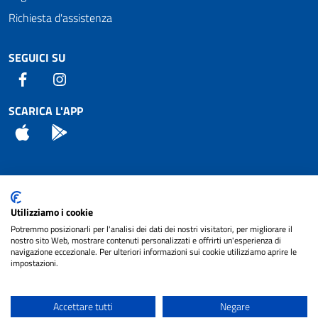
Richiesta d'assistenza
SEGUICI SU
Facebook
Instagram
SCARICA L'APP
App Store
Android
Attuazione Misure PNRR
Utilizziamo i cookie
Piano di miglioramento del sito
Potremmo posizionarli per l'analisi dei dati dei nostri visitatori, per migliorare il
nostro sito Web, mostrare contenuti personalizzati e offrirti un'esperienza di
navigazione eccezionale. Per ulteriori informazioni sui cookie utilizziamo aprire le
impostazioni.
© 2024 Comune di Pignataro Interamna | sito a
Privacy
cura di
NET SMART
Accettare tutti
Negare
Note legali