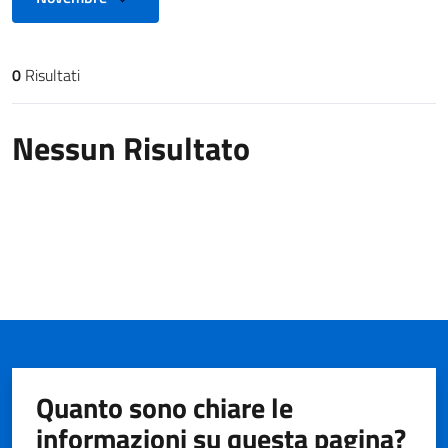
0
Risultati
Risultati di ricerca
Nessun Risultato
Quanto sono chiare le
informazioni su questa pagina?