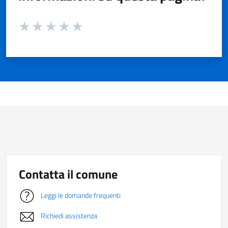
Valuta da 1 a 5 stelle la pagina
Valuta 1 stelle su 5
Valuta 2 stelle su 5
Valuta 3 stelle su 5
Valuta 4 stelle su 5
Valuta 5 stelle su 5
Contatta il comune
Leggi le domande frequenti
Richiedi assistenza