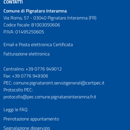
CONTATTI
Comune di Pignataro Interamna
Via Roma, 57 - 03040 Pignataro Interamna (FR)
Codice fiscale: 81003050606
P.IVA: 01495250605
Email e Posta elettronica Certificata
Fatturazione elettronica
Numeri utili
Centralino: +39 0776 949012
Fax: +39 0776 949306
PEC: comune.pignataroint.servizigenerali@certipec.it
Protocollo PEC:
protocollo@pec.comune.pignatarointeramna.fr.it
Leggi le FAQ
Prenotazione appuntamento
Segnalazione disservizio