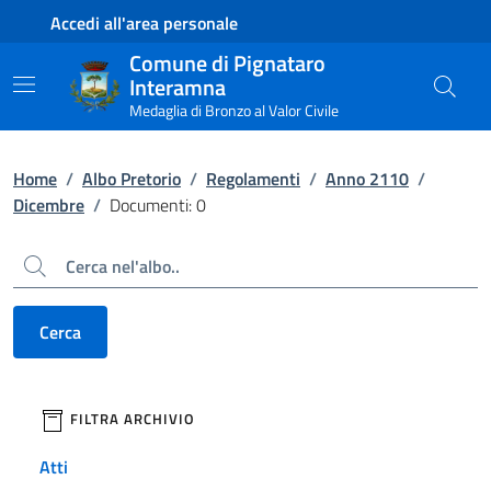
Contenuto principale
Piede di pagina
Accedi all'area personale
Comune di Pignataro
Interamna
Medaglia di Bronzo al Valor Civile
Home
/
Albo Pretorio
/
Regolamenti
/
Anno 2110
/
Dicembre
/
Documenti: 0
Cerca
Cerca
filtri da applicare
FILTRA ARCHIVIO
Atti