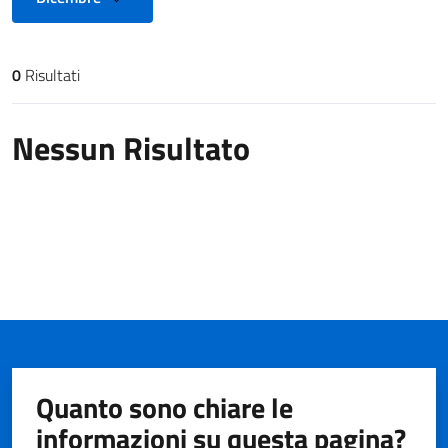
0
Risultati
Risultati di ricerca
Nessun Risultato
Quanto sono chiare le
informazioni su questa pagina?