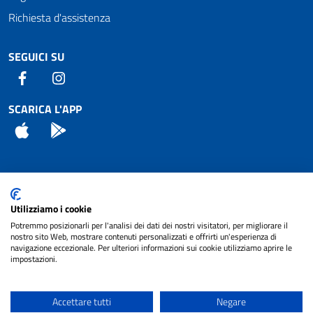
Richiesta d'assistenza
SEGUICI SU
Facebook
Instagram
SCARICA L'APP
App Store
Android
Attuazione Misure PNRR
Utilizziamo i cookie
Piano di miglioramento del sito
Potremmo posizionarli per l'analisi dei dati dei nostri visitatori, per migliorare il
nostro sito Web, mostrare contenuti personalizzati e offrirti un'esperienza di
navigazione eccezionale. Per ulteriori informazioni sui cookie utilizziamo aprire le
impostazioni.
© 2024 Comune di Pignataro Interamna | sito a
Privacy
cura di
NET SMART
Accettare tutti
Negare
Note legali