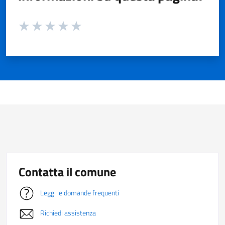
Valuta da 1 a 5 stelle la pagina
Valuta 1 stelle su 5
Valuta 2 stelle su 5
Valuta 3 stelle su 5
Valuta 4 stelle su 5
Valuta 5 stelle su 5
Contatta il comune
Leggi le domande frequenti
Richiedi assistenza