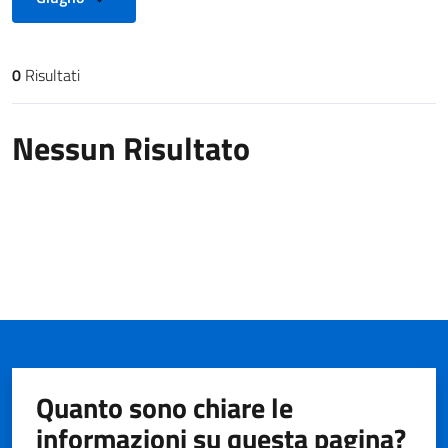
0
Risultati
Risultati di ricerca
Nessun Risultato
Quanto sono chiare le
informazioni su questa pagina?