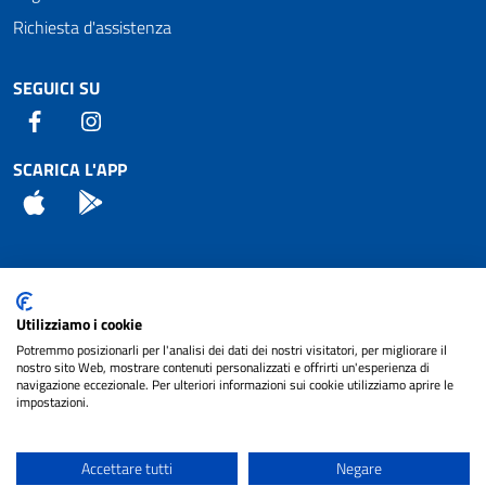
Richiesta d'assistenza
SEGUICI SU
Facebook
Instagram
SCARICA L'APP
App Store
Android
Attuazione Misure PNRR
Utilizziamo i cookie
Piano di miglioramento del sito
Potremmo posizionarli per l'analisi dei dati dei nostri visitatori, per migliorare il
nostro sito Web, mostrare contenuti personalizzati e offrirti un'esperienza di
navigazione eccezionale. Per ulteriori informazioni sui cookie utilizziamo aprire le
impostazioni.
© 2024 Comune di Pignataro Interamna | sito a
Privacy
cura di
NET SMART
Accettare tutti
Negare
Note legali