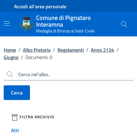
Contenuto principale
Piede di pagina
Accedi all'area personale
Comune di Pignataro
Interamna
Medaglia di Bronzo al Valor Civile
Home
/
Albo Pretorio
/
Regolamenti
/
Anno 2134
/
Giugno
/
Documenti: 0
Cerca
Cerca
filtri da applicare
FILTRA ARCHIVIO
Atti