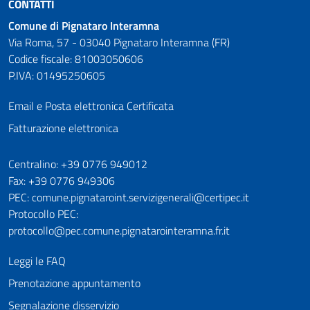
CONTATTI
Comune di Pignataro Interamna
Via Roma, 57 - 03040 Pignataro Interamna (FR)
Codice fiscale: 81003050606
P.IVA: 01495250605
Email e Posta elettronica Certificata
Fatturazione elettronica
Numeri utili
Centralino: +39 0776 949012
Fax: +39 0776 949306
PEC: comune.pignataroint.servizigenerali@certipec.it
Protocollo PEC:
protocollo@pec.comune.pignatarointeramna.fr.it
Leggi le FAQ
Prenotazione appuntamento
Segnalazione disservizio