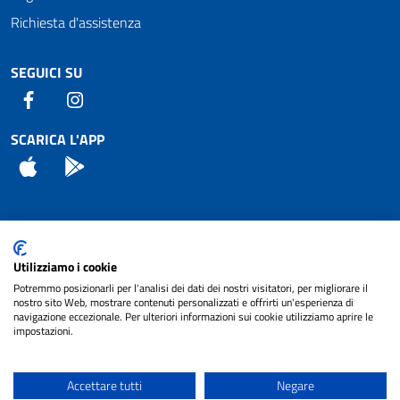
Richiesta d'assistenza
SEGUICI SU
Facebook
Instagram
SCARICA L'APP
App Store
Android
Attuazione Misure PNRR
Utilizziamo i cookie
Piano di miglioramento del sito
Potremmo posizionarli per l'analisi dei dati dei nostri visitatori, per migliorare il
nostro sito Web, mostrare contenuti personalizzati e offrirti un'esperienza di
navigazione eccezionale. Per ulteriori informazioni sui cookie utilizziamo aprire le
impostazioni.
© 2024 Comune di Pignataro Interamna | sito a
Privacy
cura di
NET SMART
Accettare tutti
Negare
Note legali