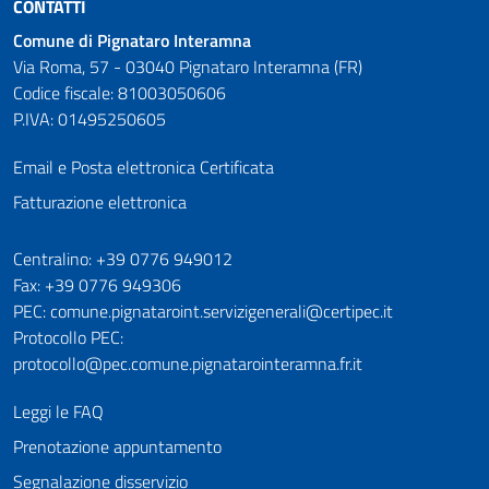
CONTATTI
Comune di Pignataro Interamna
Via Roma, 57 - 03040 Pignataro Interamna (FR)
Codice fiscale: 81003050606
P.IVA: 01495250605
Email e Posta elettronica Certificata
Fatturazione elettronica
Numeri utili
Centralino: +39 0776 949012
Fax: +39 0776 949306
PEC: comune.pignataroint.servizigenerali@certipec.it
Protocollo PEC:
protocollo@pec.comune.pignatarointeramna.fr.it
Leggi le FAQ
Prenotazione appuntamento
Segnalazione disservizio