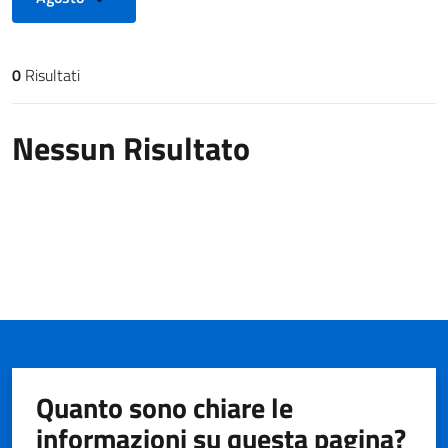
0
Risultati
Risultati di ricerca
Nessun Risultato
Quanto sono chiare le
informazioni su questa pagina?