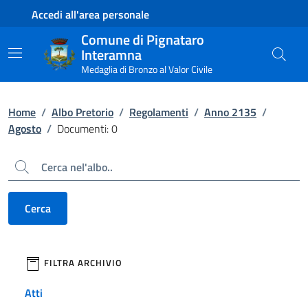
Contenuto principale
Piede di pagina
Accedi all'area personale
Comune di Pignataro
Interamna
Medaglia di Bronzo al Valor Civile
Home
/
Albo Pretorio
/
Regolamenti
/
Anno 2135
/
Agosto
/
Documenti: 0
Cerca
Cerca
filtri da applicare
FILTRA ARCHIVIO
Atti