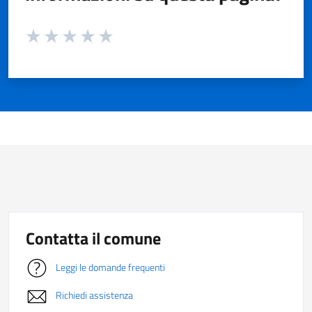
Valuta da 1 a 5 stelle la pagina
Valuta 1 stelle su 5
Valuta 2 stelle su 5
Valuta 3 stelle su 5
Valuta 4 stelle su 5
Valuta 5 stelle su 5
Contatta il comune
Leggi le domande frequenti
Richiedi assistenza