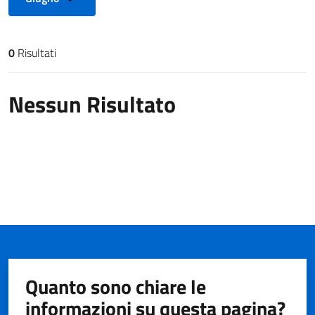
0
Risultati
Risultati di ricerca
Nessun Risultato
Quanto sono chiare le
informazioni su questa pagina?