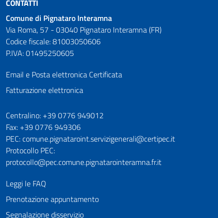
CONTATTI
Comune di Pignataro Interamna
Via Roma, 57 - 03040 Pignataro Interamna (FR)
Codice fiscale: 81003050606
P.IVA: 01495250605
Email e Posta elettronica Certificata
Fatturazione elettronica
Numeri utili
Centralino: +39 0776 949012
Fax: +39 0776 949306
PEC: comune.pignataroint.servizigenerali@certipec.it
Protocollo PEC:
protocollo@pec.comune.pignatarointeramna.fr.it
Leggi le FAQ
Prenotazione appuntamento
Segnalazione disservizio