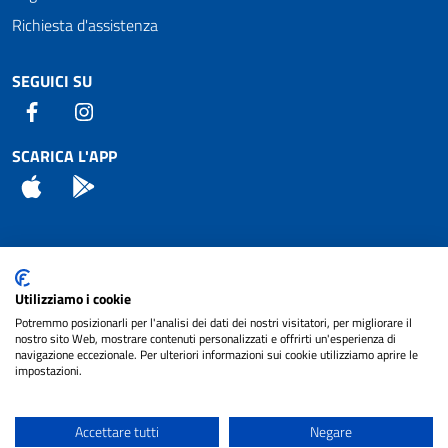
Richiesta d'assistenza
SEGUICI SU
Facebook
Instagram
SCARICA L'APP
App Store
Android
Attuazione Misure PNRR
Utilizziamo i cookie
Piano di miglioramento del sito
Potremmo posizionarli per l'analisi dei dati dei nostri visitatori, per migliorare il
nostro sito Web, mostrare contenuti personalizzati e offrirti un'esperienza di
navigazione eccezionale. Per ulteriori informazioni sui cookie utilizziamo aprire le
impostazioni.
© 2024 Comune di Pignataro Interamna | sito a
Privacy
cura di
NET SMART
Accettare tutti
Negare
Note legali