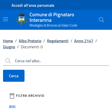
Contenuto principale
Piede di pagina
Accedi all'area personale
Comune di Pignataro
Interamna
Medaglia di Bronzo al Valor Civile
Home
/
Albo Pretorio
/
Regolamenti
/
Anno 2147
/
Giugno
/
Documenti: 0
Cerca
Cerca
filtri da applicare
FILTRA ARCHIVIO
Atti