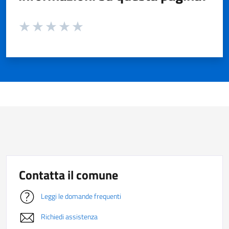
Valuta da 1 a 5 stelle la pagina
Valuta 1 stelle su 5
Valuta 2 stelle su 5
Valuta 3 stelle su 5
Valuta 4 stelle su 5
Valuta 5 stelle su 5
Contatta il comune
Leggi le domande frequenti
Richiedi assistenza