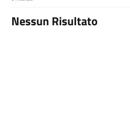
Risultati di ricerca
Nessun Risultato