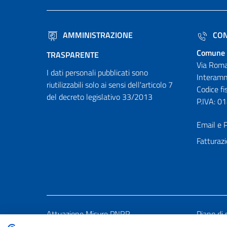
AMMINISTRAZIONE
CON
Comune 
TRASPARENTE
Via Roma
I dati personali pubblicati sono
Interamn
riutilizzabili solo ai sensi dell'articolo 7
Codice f
del decreto legislativo 33/2013
P.IVA: 
Email e P
Fatturazi
Attuazione Misure PNRR
Piano di 