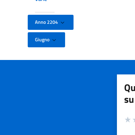
Anno 2204
Giugno
Qu
su
Valuta
Valut
V