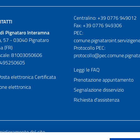
Numeri utili
Centralino: +39 0776 949012
TATTI
Fax: +39 0776 949306
di Pignataro Interamna
PEC:
, 57 - 03040 Pignataro
comune.pignataroint.servizigene
a (FR)
Protocollo PEC:
iscale: 81003050606
protocollo@pec.comune.pignatar
01495250605
Leggi le FAQ
osta elettronica Certificata
Prenotazione appuntamento
one elettronica
Segnalazione disservizio
Richiesta d'assistenza
miglioramento del sito