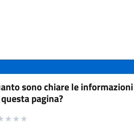
anto sono chiare le informazioni
 questa pagina?
 da 1 a 5 stelle la pagina
a 1 stelle su 5
aluta 2 stelle su 5
Valuta 3 stelle su 5
Valuta 4 stelle su 5
Valuta 5 stelle su 5