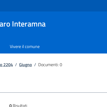
aro Interamna
Vivere il comune
o 2204
/
Giugno
/
Documenti: 0
0
Risultati