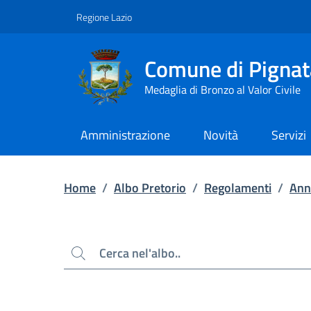
Contenuto principale
Piede di pagina
Regione Lazio
Comune di Pignat
Medaglia di Bronzo al Valor Civile
Amministrazione
Novità
Servizi
Home
/
Albo Pretorio
/
Regolamenti
/
Ann
Cerca