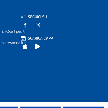
SEGUICI SU
Facebook
Instagram
rali@certipec.it
SCARICA L'APP
ointeramna.fr.it
App Store
Android