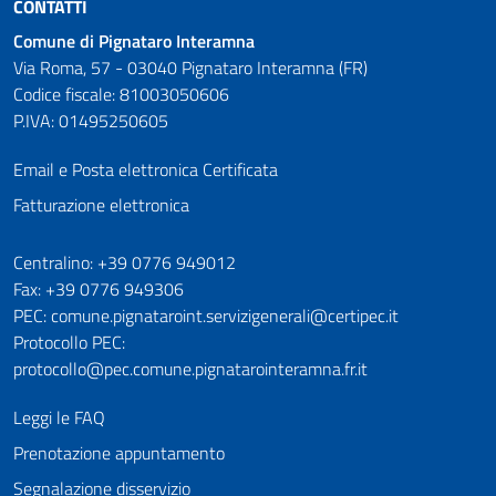
CONTATTI
Comune di Pignataro Interamna
Via Roma, 57 - 03040 Pignataro Interamna (FR)
Codice fiscale: 81003050606
P.IVA: 01495250605
Email e Posta elettronica Certificata
Fatturazione elettronica
Numeri utili
Centralino: +39 0776 949012
Fax: +39 0776 949306
PEC: comune.pignataroint.servizigenerali@certipec.it
Protocollo PEC:
protocollo@pec.comune.pignatarointeramna.fr.it
Leggi le FAQ
Prenotazione appuntamento
Segnalazione disservizio