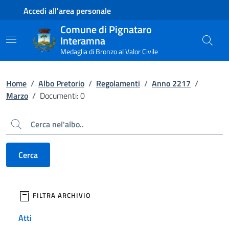
Contenuto principale
Piede di pagina
Accedi all'area personale
Comune di Pignataro
Interamna
Medaglia di Bronzo al Valor Civile
Home
/
Albo Pretorio
/
Regolamenti
/
Anno 2217
/
Marzo
/
Documenti: 0
Cerca
Cerca
filtri da applicare
FILTRA ARCHIVIO
Atti