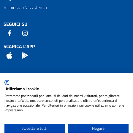
Richiesta d'assistenza
SEGUICI SU
Facebook
Instagram
SCARICA L'APP
App Store
Android
Attuazione Misure PNRR
Utilizziamo i cookie
Piano di miglioramento del sito
Potremmo posizionarli per l'analisi dei dati dei nostri visitatori, per migliorare il
nostro sito Web, mostrare contenuti personalizzati e offrirti un'esperienza di
navigazione eccezionale. Per ulteriori informazioni sui cookie utilizziamo aprire le
impostazioni.
© 2024 Comune di Pignataro Interamna | sito a
Privacy
cura di
NET SMART
Accettare tutti
Negare
Note legali