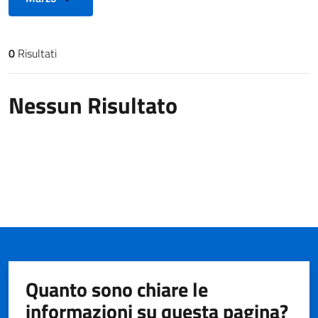
0
Risultati
Risultati di ricerca
Nessun Risultato
Quanto sono chiare le
informazioni su questa pagina?