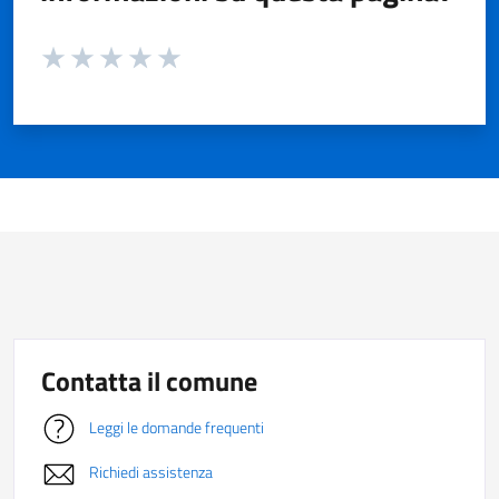
Valuta da 1 a 5 stelle la pagina
Valuta 1 stelle su 5
Valuta 2 stelle su 5
Valuta 3 stelle su 5
Valuta 4 stelle su 5
Valuta 5 stelle su 5
Contatta il comune
Leggi le domande frequenti
Richiedi assistenza