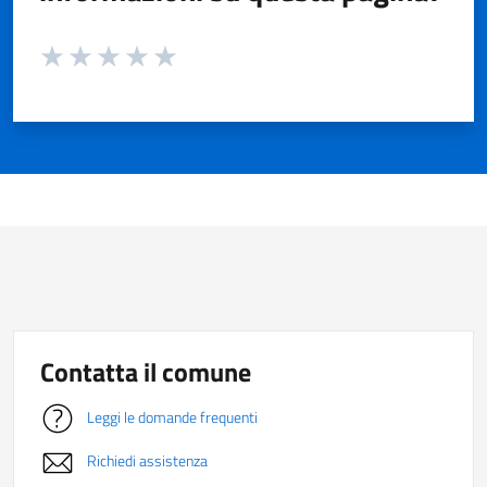
Valuta da 1 a 5 stelle la pagina
Valuta 1 stelle su 5
Valuta 2 stelle su 5
Valuta 3 stelle su 5
Valuta 4 stelle su 5
Valuta 5 stelle su 5
Contatta il comune
Leggi le domande frequenti
Richiedi assistenza