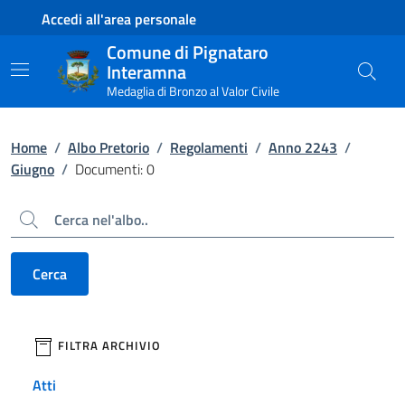
Contenuto principale
Piede di pagina
Accedi all'area personale
Comune di Pignataro
Interamna
Medaglia di Bronzo al Valor Civile
Home
/
Albo Pretorio
/
Regolamenti
/
Anno 2243
/
Giugno
/
Documenti: 0
Cerca
Cerca
filtri da applicare
FILTRA ARCHIVIO
Atti