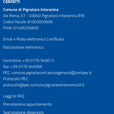
CONTATTI
Comune di Pignataro Interamna
Via Roma, 57 - 03040 Pignataro Interamna (FR)
Codice fiscale: 81003050606
P.IVA: 01495250605
Email e Posta elettronica Certificata
Fatturazione elettronica
Numeri utili
Centralino: +39 0776 949012
Fax: +39 0776 949306
PEC: comune.pignataroint.servizigenerali@certipec.it
Protocollo PEC:
protocollo@pec.comune.pignatarointeramna.fr.it
Leggi le FAQ
Prenotazione appuntamento
Segnalazione disservizio