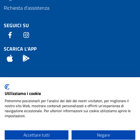
Richiesta d'assistenza
SEGUICI SU
Facebook
Instagram
SCARICA L'APP
App Store
Android
Attuazione Misure PNRR
Utilizziamo i cookie
Piano di miglioramento del sito
Potremmo posizionarli per l'analisi dei dati dei nostri visitatori, per migliorare il
nostro sito Web, mostrare contenuti personalizzati e offrirti un'esperienza di
navigazione eccezionale. Per ulteriori informazioni sui cookie utilizziamo aprire le
impostazioni.
© 2024 Comune di Pignataro Interamna | sito a
Privacy
cura di
NET SMART
Accettare tutti
Negare
Note legali