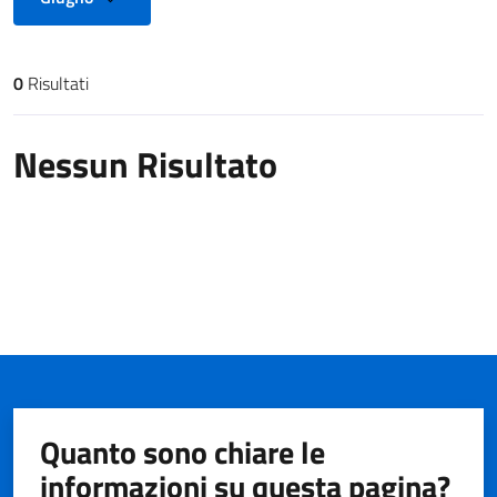
0
Risultati
Risultati di ricerca
Nessun Risultato
Quanto sono chiare le
informazioni su questa pagina?