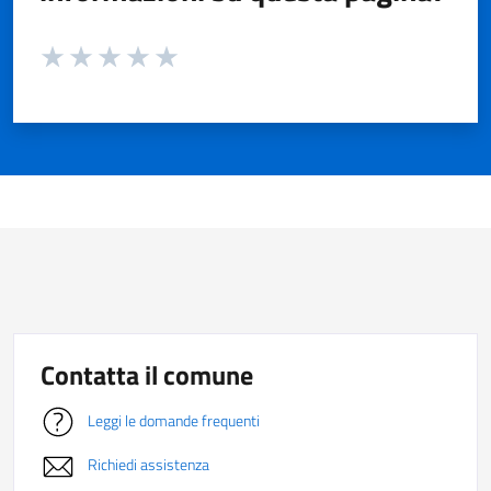
Valuta da 1 a 5 stelle la pagina
Valuta 1 stelle su 5
Valuta 2 stelle su 5
Valuta 3 stelle su 5
Valuta 4 stelle su 5
Valuta 5 stelle su 5
Contatta il comune
Leggi le domande frequenti
Richiedi assistenza