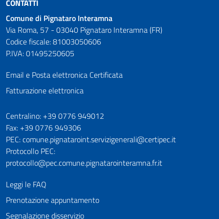
CONTATTI
Comune di Pignataro Interamna
Via Roma, 57 - 03040 Pignataro Interamna (FR)
Codice fiscale: 81003050606
P.IVA: 01495250605
Email e Posta elettronica Certificata
Fatturazione elettronica
Numeri utili
Centralino: +39 0776 949012
Fax: +39 0776 949306
PEC: comune.pignataroint.servizigenerali@certipec.it
Protocollo PEC:
protocollo@pec.comune.pignatarointeramna.fr.it
Leggi le FAQ
Prenotazione appuntamento
Segnalazione disservizio