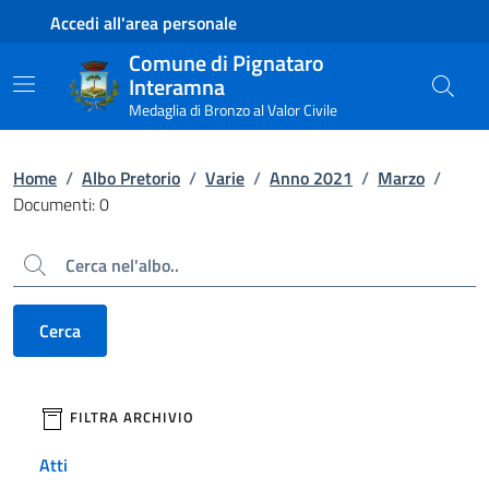
Contenuto principale
Piede di pagina
Accedi all'area personale
Comune di Pignataro
Interamna
Medaglia di Bronzo al Valor Civile
Home
/
Albo Pretorio
/
Varie
/
Anno 2021
/
Marzo
/
Documenti: 0
Cerca
Cerca
filtri da applicare
FILTRA ARCHIVIO
Atti