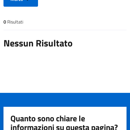
0
Risultati
Risultati di ricerca
Nessun Risultato
Quanto sono chiare le
informazioni su questa pagina?