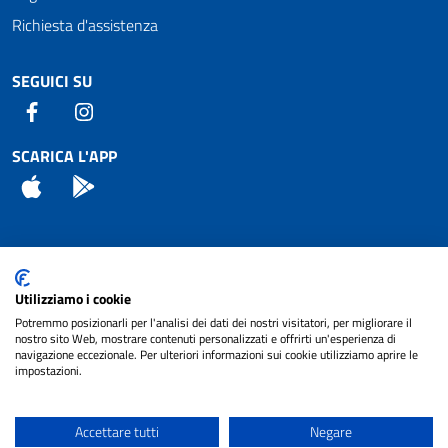
Richiesta d'assistenza
SEGUICI SU
Facebook
Instagram
SCARICA L'APP
App Store
Android
Attuazione Misure PNRR
Utilizziamo i cookie
Piano di miglioramento del sito
Potremmo posizionarli per l'analisi dei dati dei nostri visitatori, per migliorare il
nostro sito Web, mostrare contenuti personalizzati e offrirti un'esperienza di
navigazione eccezionale. Per ulteriori informazioni sui cookie utilizziamo aprire le
impostazioni.
© 2024 Comune di Pignataro Interamna | sito a
Privacy
cura di
NET SMART
Accettare tutti
Negare
Note legali