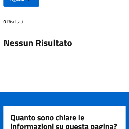
0
Risultati
Risultati di ricerca
Nessun Risultato
Quanto sono chiare le
informazioni su questa pagina?