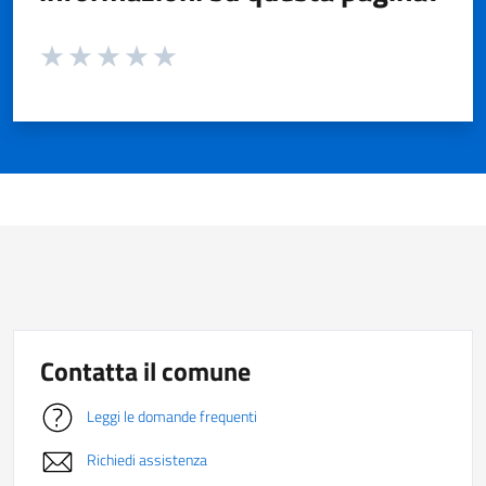
Valuta da 1 a 5 stelle la pagina
Valuta 1 stelle su 5
Valuta 2 stelle su 5
Valuta 3 stelle su 5
Valuta 4 stelle su 5
Valuta 5 stelle su 5
Contatta il comune
Leggi le domande frequenti
Richiedi assistenza