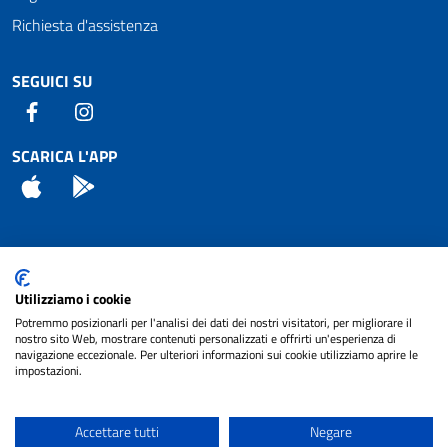
Richiesta d'assistenza
SEGUICI SU
Facebook
Instagram
SCARICA L'APP
App Store
Android
Attuazione Misure PNRR
Utilizziamo i cookie
Piano di miglioramento del sito
Potremmo posizionarli per l'analisi dei dati dei nostri visitatori, per migliorare il
nostro sito Web, mostrare contenuti personalizzati e offrirti un'esperienza di
navigazione eccezionale. Per ulteriori informazioni sui cookie utilizziamo aprire le
impostazioni.
© 2024 Comune di Pignataro Interamna | sito a
Privacy
cura di
NET SMART
Accettare tutti
Negare
Note legali