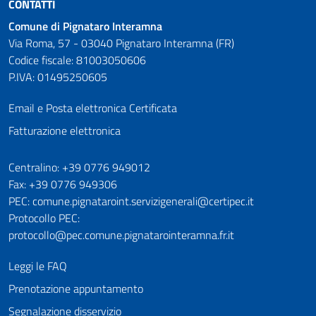
CONTATTI
Comune di Pignataro Interamna
Via Roma, 57 - 03040 Pignataro Interamna (FR)
Codice fiscale: 81003050606
P.IVA: 01495250605
Email e Posta elettronica Certificata
Fatturazione elettronica
Numeri utili
Centralino: +39 0776 949012
Fax: +39 0776 949306
PEC: comune.pignataroint.servizigenerali@certipec.it
Protocollo PEC:
protocollo@pec.comune.pignatarointeramna.fr.it
Leggi le FAQ
Prenotazione appuntamento
Segnalazione disservizio