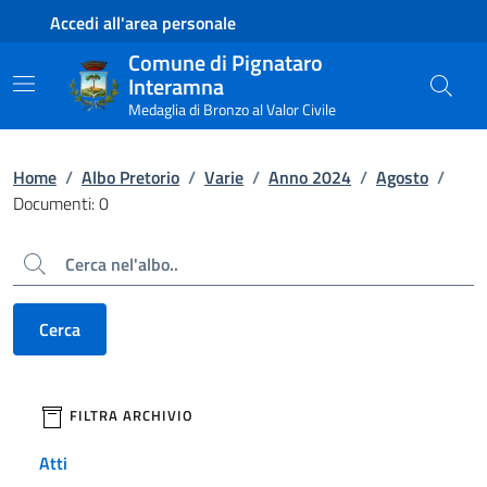
Contenuto principale
Piede di pagina
Accedi all'area personale
Comune di Pignataro
Interamna
Medaglia di Bronzo al Valor Civile
Home
/
Albo Pretorio
/
Varie
/
Anno 2024
/
Agosto
/
Documenti: 0
Cerca
Cerca
filtri da applicare
FILTRA ARCHIVIO
Atti