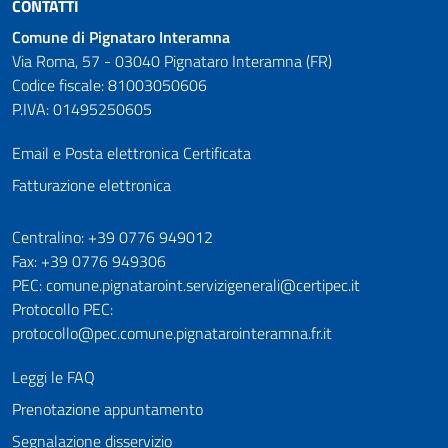
CONTATTI
Comune di Pignataro Interamna
Via Roma, 57 - 03040 Pignataro Interamna (FR)
Codice fiscale: 81003050606
P.IVA: 01495250605
Email e Posta elettronica Certificata
Fatturazione elettronica
Numeri utili
Centralino: +39 0776 949012
Fax: +39 0776 949306
PEC: comune.pignataroint.servizigenerali@certipec.it
Protocollo PEC:
protocollo@pec.comune.pignatarointeramna.fr.it
Leggi le FAQ
Prenotazione appuntamento
Segnalazione disservizio