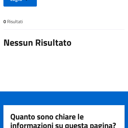
0
Risultati
Risultati di ricerca
Nessun Risultato
Quanto sono chiare le
informazioni su questa pagina?