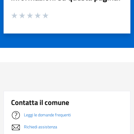
Valuta da 1 a 5 stelle la pagina
Valuta 1 stelle su 5
Valuta 2 stelle su 5
Valuta 3 stelle su 5
Valuta 4 stelle su 5
Valuta 5 stelle su 5
Contatta il comune
Leggi le domande frequenti
Richiedi assistenza