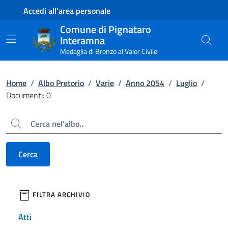
Contenuto principale
Piede di pagina
Accedi all'area personale
Comune di Pignataro
Interamna
Medaglia di Bronzo al Valor Civile
Home
/
Albo Pretorio
/
Varie
/
Anno 2054
/
Luglio
/
Documenti: 0
Cerca
Cerca
filtri da applicare
FILTRA ARCHIVIO
Atti