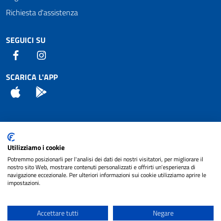
Richiesta d'assistenza
SEGUICI SU
Facebook
Instagram
SCARICA L'APP
App Store
Android
Attuazione Misure PNRR
Utilizziamo i cookie
Piano di miglioramento del sito
Potremmo posizionarli per l'analisi dei dati dei nostri visitatori, per migliorare il
nostro sito Web, mostrare contenuti personalizzati e offrirti un'esperienza di
navigazione eccezionale. Per ulteriori informazioni sui cookie utilizziamo aprire le
impostazioni.
© 2024 Comune di Pignataro Interamna | sito a
Privacy
cura di
NET SMART
Accettare tutti
Negare
Note legali