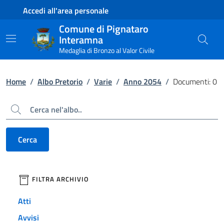
Contenuto principale
Piede di pagina
Accedi all'area personale
Comune di Pignataro
Interamna
Medaglia di Bronzo al Valor Civile
Home
/
Albo Pretorio
/
Varie
/
Anno 2054
/
Documenti: 0
Cerca
Cerca
filtri da applicare
FILTRA ARCHIVIO
Atti
Avvisi