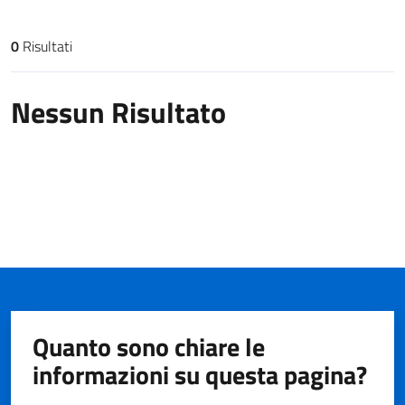
0
Risultati
Risultati di ricerca
Nessun Risultato
Quanto sono chiare le
informazioni su questa pagina?