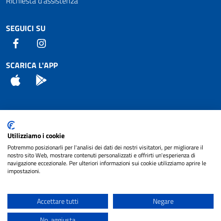
Richiesta d'assistenza
SEGUICI SU
Facebook
Instagram
SCARICA L'APP
App Store
Android
Attuazione Misure PNRR
Utilizziamo i cookie
Piano di miglioramento del sito
Potremmo posizionarli per l'analisi dei dati dei nostri visitatori, per migliorare il
nostro sito Web, mostrare contenuti personalizzati e offrirti un'esperienza di
navigazione eccezionale. Per ulteriori informazioni sui cookie utilizziamo aprire le
impostazioni.
© 2024 Comune di Pignataro Interamna | sito a
Privacy
cura di
NET SMART
Accettare tutti
Negare
Note legali
No, aggiusta