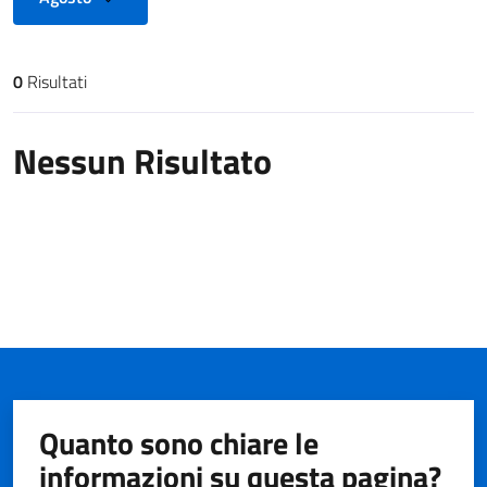
0
Risultati
Risultati di ricerca
Nessun Risultato
Quanto sono chiare le
informazioni su questa pagina?