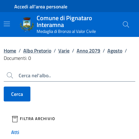
Contenuto principale
Piede di pagina
Accedi all'area personale
Comune di Pignataro
Interamna
Medaglia di Bronzo al Valor Civile
Home
/
Albo Pretorio
/
Varie
/
Anno 2079
/
Agosto
/
Documenti: 0
Cerca
Cerca
filtri da applicare
FILTRA ARCHIVIO
Atti