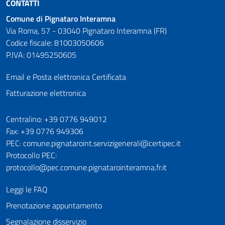
CONTATTI
Comune di Pignataro Interamna
Via Roma, 57 - 03040 Pignataro Interamna (FR)
Codice fiscale: 81003050606
P.IVA: 01495250605
Email e Posta elettronica Certificata
Fatturazione elettronica
Numeri utili
Centralino: +39 0776 949012
Fax: +39 0776 949306
PEC: comune.pignataroint.servizigenerali@certipec.it
Protocollo PEC:
protocollo@pec.comune.pignatarointeramna.fr.it
Leggi le FAQ
Prenotazione appuntamento
Segnalazione disservizio