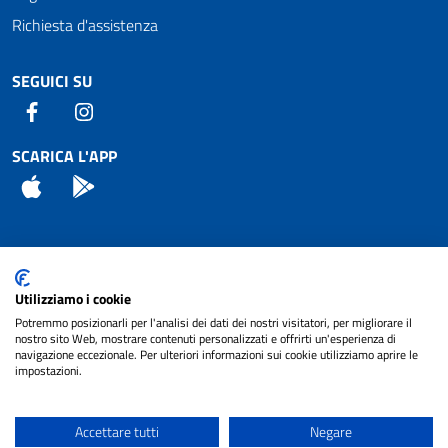
Richiesta d'assistenza
SEGUICI SU
Facebook
Instagram
SCARICA L'APP
App Store
Android
Attuazione Misure PNRR
Utilizziamo i cookie
Piano di miglioramento del sito
Potremmo posizionarli per l'analisi dei dati dei nostri visitatori, per migliorare il
nostro sito Web, mostrare contenuti personalizzati e offrirti un'esperienza di
navigazione eccezionale. Per ulteriori informazioni sui cookie utilizziamo aprire le
impostazioni.
© 2024 Comune di Pignataro Interamna | sito a
Privacy
cura di
NET SMART
Accettare tutti
Negare
Note legali