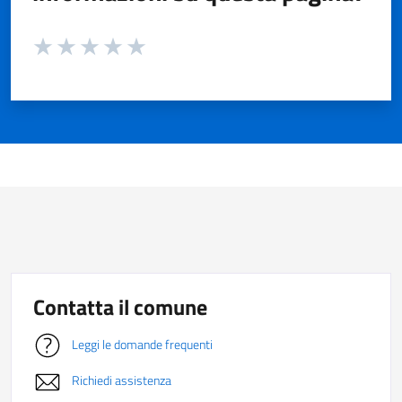
Valuta da 1 a 5 stelle la pagina
Valuta 1 stelle su 5
Valuta 2 stelle su 5
Valuta 3 stelle su 5
Valuta 4 stelle su 5
Valuta 5 stelle su 5
Contatta il comune
Leggi le domande frequenti
Richiedi assistenza