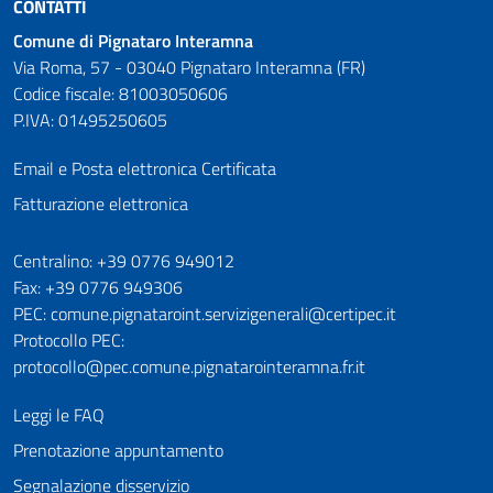
CONTATTI
Comune di Pignataro Interamna
Via Roma, 57 - 03040 Pignataro Interamna (FR)
Codice fiscale: 81003050606
P.IVA: 01495250605
Email e Posta elettronica Certificata
Fatturazione elettronica
Numeri utili
Centralino: +39 0776 949012
Fax: +39 0776 949306
PEC: comune.pignataroint.servizigenerali@certipec.it
Protocollo PEC:
protocollo@pec.comune.pignatarointeramna.fr.it
Leggi le FAQ
Prenotazione appuntamento
Segnalazione disservizio