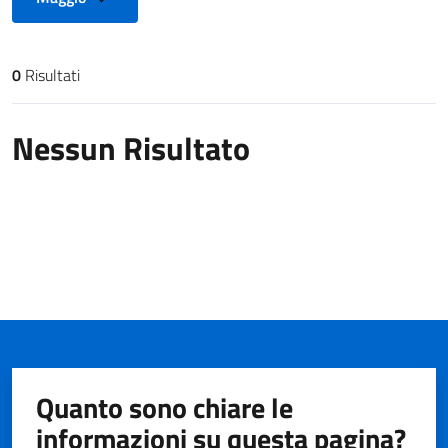
0
Risultati
Risultati di ricerca
Nessun Risultato
Quanto sono chiare le
informazioni su questa pagina?