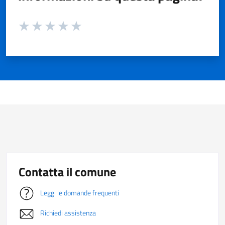
Valuta da 1 a 5 stelle la pagina
Valuta 1 stelle su 5
Valuta 2 stelle su 5
Valuta 3 stelle su 5
Valuta 4 stelle su 5
Valuta 5 stelle su 5
Contatta il comune
Leggi le domande frequenti
Richiedi assistenza