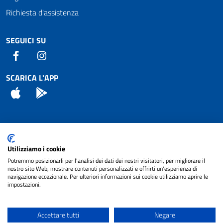
Richiesta d'assistenza
SEGUICI SU
Facebook
Instagram
SCARICA L'APP
App Store
Android
Attuazione Misure PNRR
Utilizziamo i cookie
Piano di miglioramento del sito
Potremmo posizionarli per l'analisi dei dati dei nostri visitatori, per migliorare il
nostro sito Web, mostrare contenuti personalizzati e offrirti un'esperienza di
navigazione eccezionale. Per ulteriori informazioni sui cookie utilizziamo aprire le
impostazioni.
© 2024 Comune di Pignataro Interamna | sito a
Privacy
cura di
NET SMART
Accettare tutti
Negare
Note legali