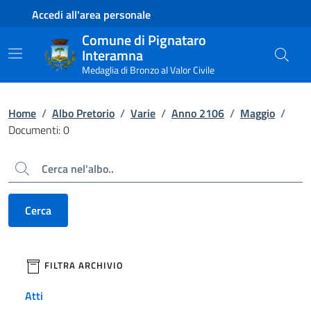
Contenuto principale
Piede di pagina
Accedi all'area personale
Comune di Pignataro
Interamna
Medaglia di Bronzo al Valor Civile
Home
/
Albo Pretorio
/
Varie
/
Anno 2106
/
Maggio
/
Documenti: 0
Cerca
Cerca
filtri da applicare
FILTRA ARCHIVIO
Atti