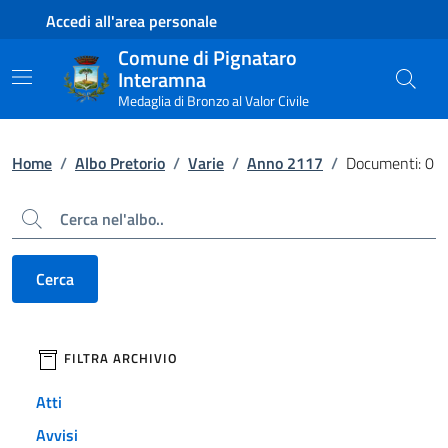
Contenuto principale
Piede di pagina
Accedi all'area personale
Comune di Pignataro
Interamna
Medaglia di Bronzo al Valor Civile
Home
/
Albo Pretorio
/
Varie
/
Anno 2117
/
Documenti: 0
Cerca
Cerca
filtri da applicare
FILTRA ARCHIVIO
Atti
Avvisi