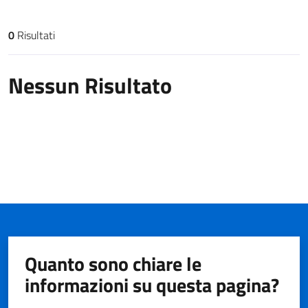
0
Risultati
Risultati di ricerca
Nessun Risultato
Quanto sono chiare le
informazioni su questa pagina?