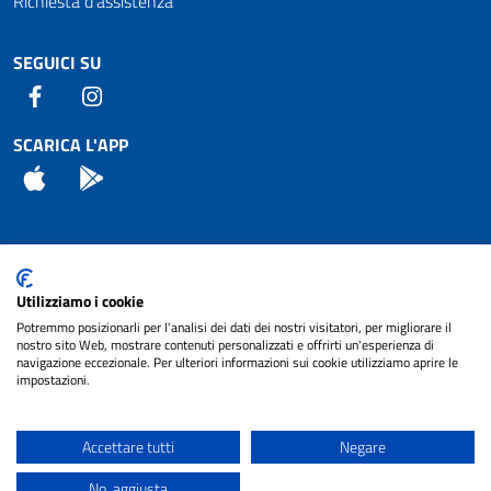
Richiesta d'assistenza
SEGUICI SU
Facebook
Instagram
SCARICA L'APP
App Store
Android
Attuazione Misure PNRR
Utilizziamo i cookie
Piano di miglioramento del sito
Potremmo posizionarli per l'analisi dei dati dei nostri visitatori, per migliorare il
nostro sito Web, mostrare contenuti personalizzati e offrirti un'esperienza di
navigazione eccezionale. Per ulteriori informazioni sui cookie utilizziamo aprire le
impostazioni.
© 2024 Comune di Pignataro Interamna | sito a
Privacy
cura di
NET SMART
Accettare tutti
Negare
Note legali
No, aggiusta