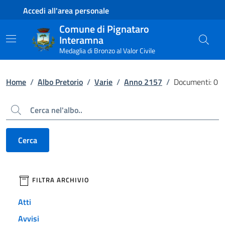
Contenuto principale
Piede di pagina
Accedi all'area personale
Comune di Pignataro
Interamna
Medaglia di Bronzo al Valor Civile
Home
/
Albo Pretorio
/
Varie
/
Anno 2157
/
Documenti: 0
Cerca
Cerca
filtri da applicare
FILTRA ARCHIVIO
Atti
Avvisi