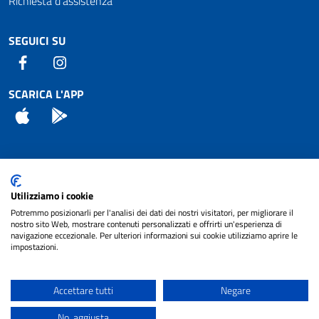
Richiesta d'assistenza
SEGUICI SU
Facebook
Instagram
SCARICA L'APP
App Store
Android
Attuazione Misure PNRR
Utilizziamo i cookie
Piano di miglioramento del sito
Potremmo posizionarli per l'analisi dei dati dei nostri visitatori, per migliorare il
nostro sito Web, mostrare contenuti personalizzati e offrirti un'esperienza di
navigazione eccezionale. Per ulteriori informazioni sui cookie utilizziamo aprire le
impostazioni.
© 2024 Comune di Pignataro Interamna | sito a
Privacy
cura di
NET SMART
Accettare tutti
Negare
Note legali
No, aggiusta