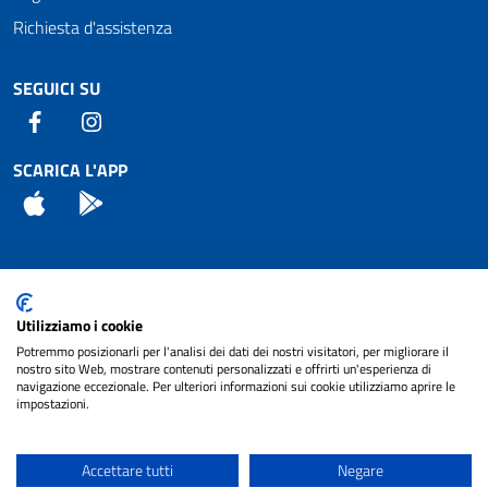
Richiesta d'assistenza
SEGUICI SU
Facebook
Instagram
SCARICA L'APP
App Store
Android
Attuazione Misure PNRR
Utilizziamo i cookie
Piano di miglioramento del sito
Potremmo posizionarli per l'analisi dei dati dei nostri visitatori, per migliorare il
nostro sito Web, mostrare contenuti personalizzati e offrirti un'esperienza di
navigazione eccezionale. Per ulteriori informazioni sui cookie utilizziamo aprire le
impostazioni.
© 2024 Comune di Pignataro Interamna | sito a
Privacy
cura di
NET SMART
Accettare tutti
Negare
Note legali