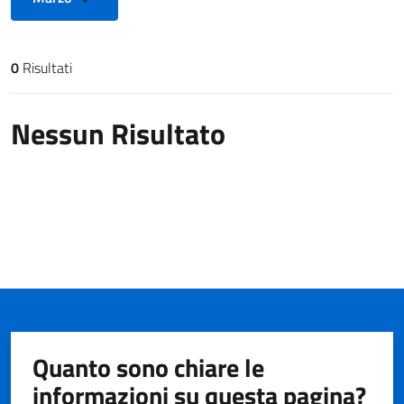
0
Risultati
Risultati di ricerca
Nessun Risultato
Quanto sono chiare le
informazioni su questa pagina?