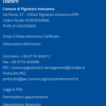
CONTATTI
Comune di Pignataro Interamna
Via Roma, 57 - 03040 Pignataro Interamna (FR)
Codice fiscale: 81003050606
P.IVA: 01495250605
Email e Posta elettronica Certificata
Fatturazione elettronica
Numeri utili
Centralino: +39 0776 949012
Fax: +39 0776 949306
PEC: comune.pignataroint.servizigenerali@certipec.it
Protocollo PEC:
protocollo@pec.comune.pignatarointeramna.fr.it
Leggi le FAQ
Prenotazione appuntamento
Segnalazione disservizio