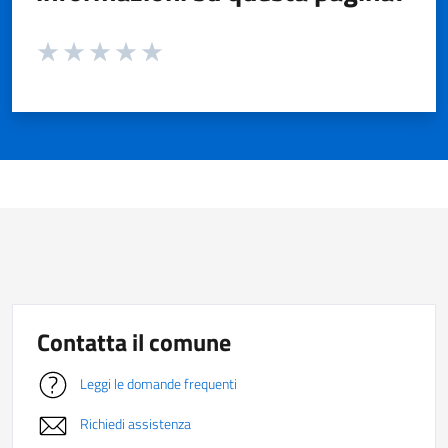
Valuta da 1 a 5 stelle la pagina
Valuta 1 stelle su 5
Valuta 2 stelle su 5
Valuta 3 stelle su 5
Valuta 4 stelle su 5
Valuta 5 stelle su 5
Contatta il comune
Leggi le domande frequenti
Richiedi assistenza