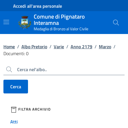
Contenuto principale
Piede di pagina
Accedi all'area personale
Comune di Pignataro
Interamna
Medaglia di Bronzo al Valor Civile
Home
/
Albo Pretorio
/
Varie
/
Anno 2179
/
Marzo
/
Documenti: 0
Cerca
Cerca
filtri da applicare
FILTRA ARCHIVIO
Atti