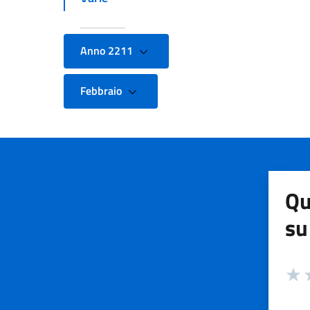
Anno 2211
Febbraio
Qu
su
Valuta
Valut
V