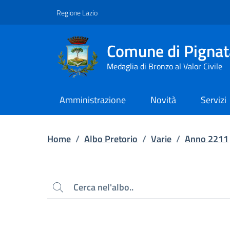
Contenuto principale
Piede di pagina
Regione Lazio
Comune di Pignat
Medaglia di Bronzo al Valor Civile
Amministrazione
Novità
Servizi
Home
/
Albo Pretorio
/
Varie
/
Anno 2211
Cerca