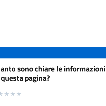
anto sono chiare le informazioni
 questa pagina?
 da 1 a 5 stelle la pagina
a 1 stelle su 5
aluta 2 stelle su 5
Valuta 3 stelle su 5
Valuta 4 stelle su 5
Valuta 5 stelle su 5