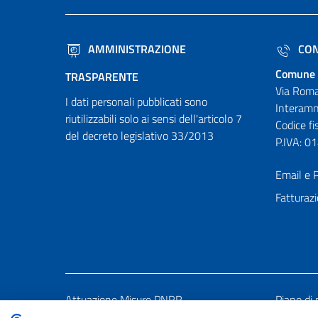
AMMINISTRAZIONE
CON
Comune 
TRASPARENTE
Via Roma
I dati personali pubblicati sono
Interamn
riutilizzabili solo ai sensi dell'articolo 7
Codice f
del decreto legislativo 33/2013
P.IVA: 
Email e P
Fatturazi
Attuazione Misure PNRR
Piano di 