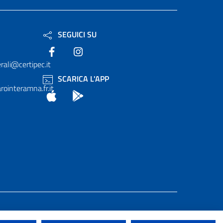
SEGUICI SU
Facebook
Instagram
rali@certipec.it
SCARICA L'APP
ointeramna.fr.it
App Store
Android