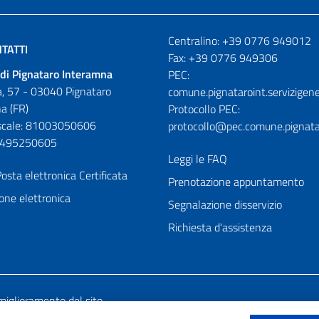
Numeri utili
Centralino: +39 0776 949012
TATTI
Fax: +39 0776 949306
di Pignataro Interamna
PEC:
, 57 - 03040 Pignataro
comune.pignataroint.servizigene
a (FR)
Protocollo PEC:
iscale: 81003050606
protocollo@pec.comune.pignatar
01495250605
Leggi le FAQ
osta elettronica Certificata
Prenotazione appuntamento
one elettronica
Segnalazione disservizio
Richiesta d'assistenza
miglioramento del sito