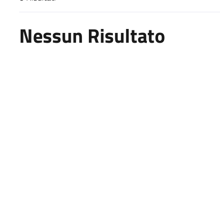
Risultati di ricerca
Nessun Risultato