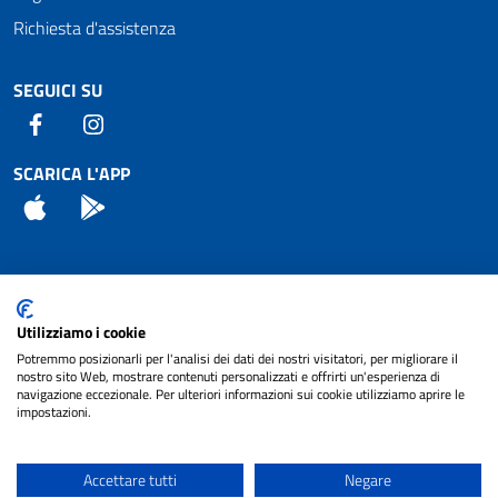
Richiesta d'assistenza
SEGUICI SU
Facebook
Instagram
SCARICA L'APP
App Store
Android
Attuazione Misure PNRR
Utilizziamo i cookie
Piano di miglioramento del sito
Potremmo posizionarli per l'analisi dei dati dei nostri visitatori, per migliorare il
nostro sito Web, mostrare contenuti personalizzati e offrirti un'esperienza di
navigazione eccezionale. Per ulteriori informazioni sui cookie utilizziamo aprire le
impostazioni.
© 2024 Comune di Pignataro Interamna | sito a
Privacy
cura di
NET SMART
Accettare tutti
Negare
Note legali