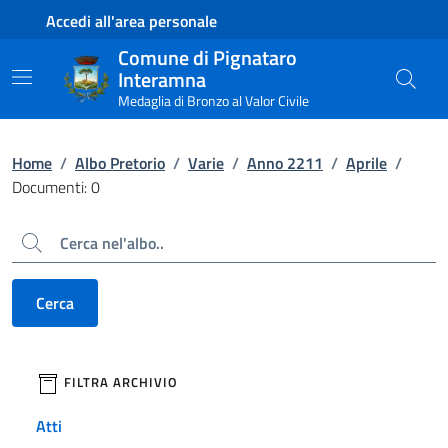
Contenuto principale
Piede di pagina
Accedi all'area personale
Comune di Pignataro
Interamna
Medaglia di Bronzo al Valor Civile
Home
/
Albo Pretorio
/
Varie
/
Anno 2211
/
Aprile
/
Documenti: 0
Cerca
Cerca
filtri da applicare
FILTRA ARCHIVIO
Atti