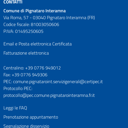
CONTATTI
Comune di Pignataro Interamna
Via Roma, 57 - 03040 Pignataro Interamna (FR)
Codice fiscale: 81003050606
P.IVA: 01495250605
Email e Posta elettronica Certificata
Fatturazione elettronica
Numeri utili
Centralino: +39 0776 949012
Fax: +39 0776 949306
PEC: comune.pignataroint.servizigenerali@certipec.it
Protocollo PEC:
protocollo@pec.comune.pignatarointeramna.fr.it
Leggi le FAQ
Prenotazione appuntamento
Segnalazione disservizio