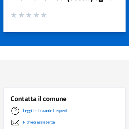
Valuta da 1 a 5 stelle la pagina
Valuta 1 stelle su 5
Valuta 2 stelle su 5
Valuta 3 stelle su 5
Valuta 4 stelle su 5
Valuta 5 stelle su 5
Contatta il comune
Leggi le domande frequenti
Richiedi assistenza