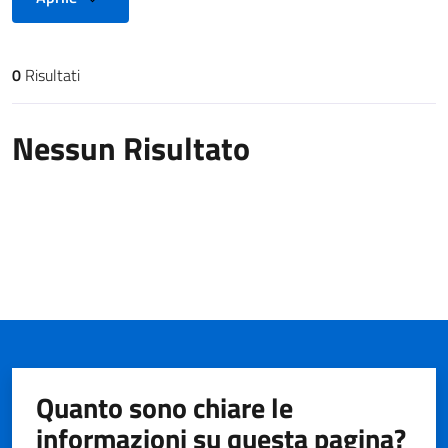
0
Risultati
Risultati di ricerca
Nessun Risultato
Quanto sono chiare le
informazioni su questa pagina?