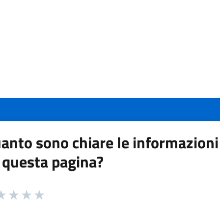
anto sono chiare le informazioni
 questa pagina?
 da 1 a 5 stelle la pagina
a 1 stelle su 5
aluta 2 stelle su 5
Valuta 3 stelle su 5
Valuta 4 stelle su 5
Valuta 5 stelle su 5