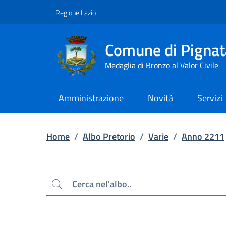
Contenuto principale
Piede di pagina
Regione Lazio
Comune di Pignat
Medaglia di Bronzo al Valor Civile
Amministrazione
Novità
Servizi
Home
/
Albo Pretorio
/
Varie
/
Anno 2211
Cerca