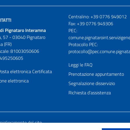
Numeri utili
Centralino: +39 0776 949012
TATTI
Fax: +39 0776 949306
di Pignataro Interamna
PEC:
, 57 - 03040 Pignataro
comune.pignataroint.servizigene
a (FR)
Protocollo PEC:
iscale: 81003050606
protocollo@pec.comune.pignatar
01495250605
Leggi le FAQ
osta elettronica Certificata
Prenotazione appuntamento
one elettronica
Segnalazione disservizio
Richiesta d'assistenza
miglioramento del sito