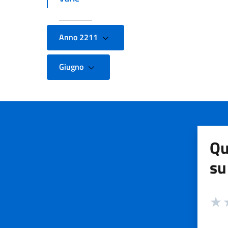
Anno 2211
Giugno
Qu
su
Valuta
Valut
V