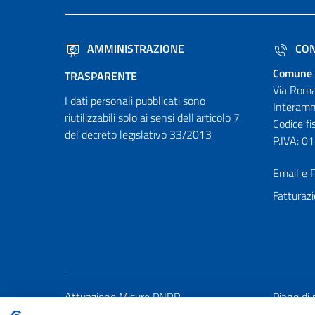
AMMINISTRAZIONE
CON
Comune 
TRASPARENTE
Via Roma
I dati personali pubblicati sono
Interamn
riutilizzabili solo ai sensi dell'articolo 7
Codice f
del decreto legislativo 33/2013
P.IVA: 
Email e P
Fatturazi
Attuazione Misure PNRR
Piano di 