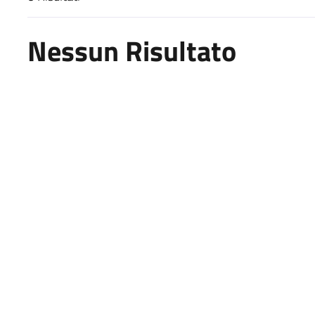
Risultati di ricerca
Nessun Risultato