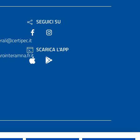
SEGUICI SU
Facebook
Instagram
rali@certipec.it
SCARICA L'APP
ointeramna.fr.it
App Store
Android