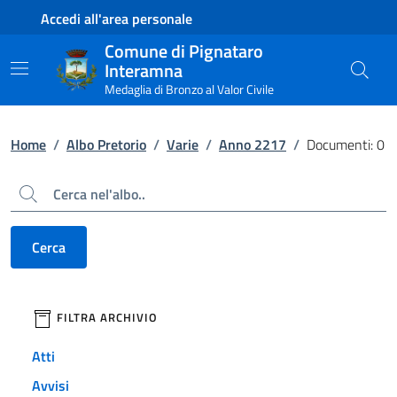
Contenuto principale
Piede di pagina
Accedi all'area personale
Comune di Pignataro
Interamna
Medaglia di Bronzo al Valor Civile
Home
/
Albo Pretorio
/
Varie
/
Anno 2217
/
Documenti: 0
Cerca
Cerca
filtri da applicare
FILTRA ARCHIVIO
Atti
Avvisi