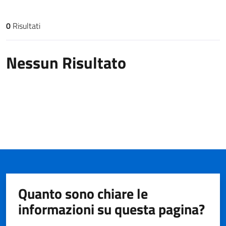
0
Risultati
Risultati di ricerca
Nessun Risultato
Quanto sono chiare le
informazioni su questa pagina?