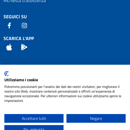
Richiesta d'assistenza
SEGUICI SU
Facebook
Instagram
SCARICA L'APP
App Store
Android
Attuazione Misure PNRR
Utilizziamo i cookie
Piano di miglioramento del sito
Potremmo posizionarli per l'analisi dei dati dei nostri visitatori, per migliorare il
nostro sito Web, mostrare contenuti personalizzati e offrirti un'esperienza di
navigazione eccezionale. Per ulteriori informazioni sui cookie utilizziamo aprire le
impostazioni.
© 2024 Comune di Pignataro Interamna | sito a
Privacy
cura di
NET SMART
Accettare tutti
Negare
Note legali
No, aggiusta