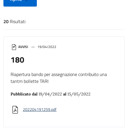
20
Risultati
Risultati di ricerca
AVVISI
19/04/2022
180
Riapertura bando per assegnazione contribuito una
tantm bollette TARI
Pubblicato dal
19/04/2022
al
15/05/2022
202204191259.pdf