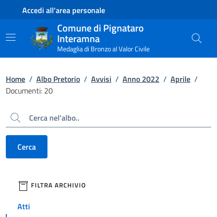
Contenuto principale
Piede di pagina
Accedi all'area personale
Comune di Pignataro
Interamna
Medaglia di Bronzo al Valor Civile
Home
/
Albo Pretorio
/
Avvisi
/
Anno 2022
/
Aprile
/
Documenti: 20
Cerca
Cerca
filtri da applicare
FILTRA ARCHIVIO
Atti