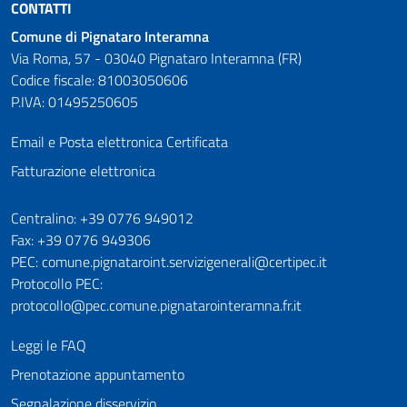
CONTATTI
Comune di Pignataro Interamna
Via Roma, 57 - 03040 Pignataro Interamna (FR)
Codice fiscale: 81003050606
P.IVA: 01495250605
Email e Posta elettronica Certificata
Fatturazione elettronica
Numeri utili
Centralino: +39 0776 949012
Fax: +39 0776 949306
PEC: comune.pignataroint.servizigenerali@certipec.it
Protocollo PEC:
protocollo@pec.comune.pignatarointeramna.fr.it
Leggi le FAQ
Prenotazione appuntamento
Segnalazione disservizio