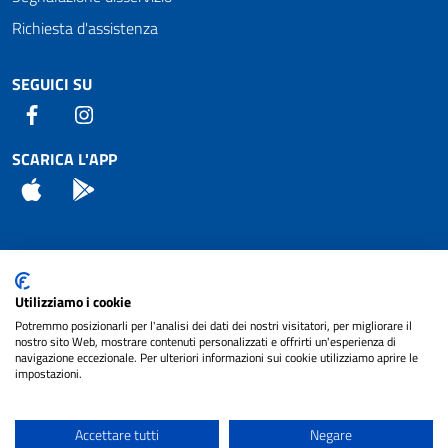
Richiesta d'assistenza
SEGUICI SU
Facebook
Instagram
SCARICA L'APP
App Store
Android
Attuazione Misure PNRR
Utilizziamo i cookie
Piano di miglioramento del sito
Potremmo posizionarli per l'analisi dei dati dei nostri visitatori, per migliorare il
nostro sito Web, mostrare contenuti personalizzati e offrirti un'esperienza di
navigazione eccezionale. Per ulteriori informazioni sui cookie utilizziamo aprire le
impostazioni.
© 2024 Comune di Pignataro Interamna | sito a
Privacy
cura di
NET SMART
Accettare tutti
Negare
Note legali