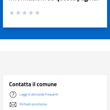
Valuta da 1 a 5 stelle la pagina
Valuta 1 stelle su 5
Valuta 2 stelle su 5
Valuta 3 stelle su 5
Valuta 4 stelle su 5
Valuta 5 stelle su 5
Contatta il comune
Leggi le domande frequenti
Richiedi assistenza