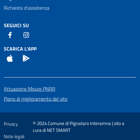
Richiesta d'assistenza
SEGUICI SU
Facebook
Instagram
SCARICA L'APP
App Store
Android
Attuazione Misure PNRR
Piano di miglioramento del sito
© 2024 Comune di Pignataro Interamna | sito a
Privacy
cura di
NET SMART
Note legali