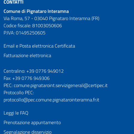
CONTATTI
Comune di Pignataro Interamna
Via Roma, 57 - 03040 Pignataro Interamna (FR)
Codice fiscale: 81003050606
P.IVA: 01495250605
Email e Posta elettronica Certificata
Fatturazione elettronica
Numeri utili
Centralino: +39 0776 949012
Fax: +39 0776 949306
PEC: comune.pignataroint.servizigenerali@certipec.it
Protocollo PEC:
protocollo@pec.comune.pignatarointeramna.fr.it
Leggi le FAQ
Prenotazione appuntamento
Segnalazione disservizio