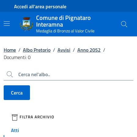
Contenuto principale
Piede di pagina
Accedi all'area personale
Comune di Pignataro
Interamna
Medaglia di Bronzo al Valor Civile
Home
/
Albo Pretorio
/
Avvisi
/
Anno 2052
/
Documenti: 0
Cerca
Cerca
filtri da applicare
FILTRA ARCHIVIO
Atti