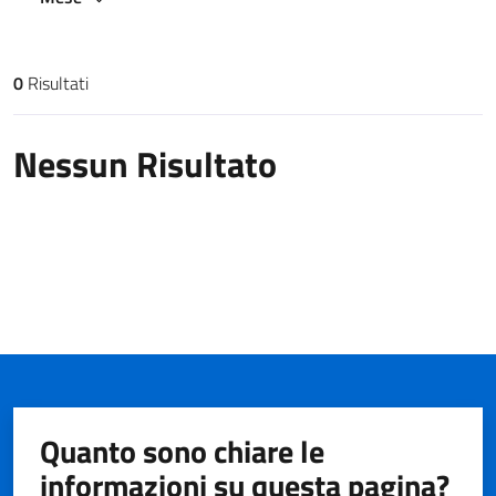
0
Risultati
Risultati di ricerca
Nessun Risultato
Quanto sono chiare le
informazioni su questa pagina?