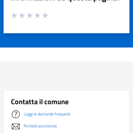
Valuta da 1 a 5 stelle la pagina
Valuta 1 stelle su 5
Valuta 2 stelle su 5
Valuta 3 stelle su 5
Valuta 4 stelle su 5
Valuta 5 stelle su 5
Contatta il comune
Leggi le domande frequenti
Richiedi assistenza