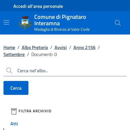
Contenuto principale
Piede di pagina
Accedi all'area personale
Comune di Pignataro
Interamna
Medaglia di Bronzo al Valor Civile
Home
/
Albo Pretorio
/
Avvisi
/
Anno 2156
/
Settembre
/
Documenti: 0
Cerca
Cerca
filtri da applicare
FILTRA ARCHIVIO
Atti