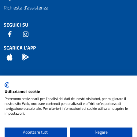
Richiesta d'assistenza
SEGUICI SU
Facebook
Instagram
SCARICA L'APP
App Store
Android
Attuazione Misure PNRR
Utilizziamo i cookie
Piano di miglioramento del sito
Potremmo posizionarli per l'analisi dei dati dei nostri visitatori, per migliorare il
nostro sito Web, mostrare contenuti personalizzati e offrirti un'esperienza di
navigazione eccezionale. Per ulteriori informazioni sui cookie utilizziamo aprire le
impostazioni.
© 2024 Comune di Pignataro Interamna | sito a
Privacy
cura di
NET SMART
Accettare tutti
Negare
Note legali