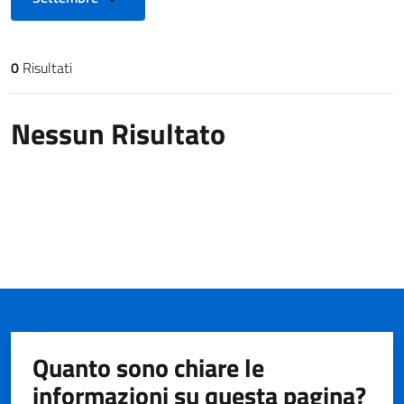
0
Risultati
Risultati di ricerca
Nessun Risultato
Quanto sono chiare le
informazioni su questa pagina?