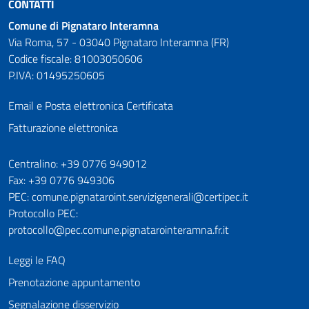
CONTATTI
Comune di Pignataro Interamna
Via Roma, 57 - 03040 Pignataro Interamna (FR)
Codice fiscale: 81003050606
P.IVA: 01495250605
Email e Posta elettronica Certificata
Fatturazione elettronica
Numeri utili
Centralino: +39 0776 949012
Fax: +39 0776 949306
PEC: comune.pignataroint.servizigenerali@certipec.it
Protocollo PEC:
protocollo@pec.comune.pignatarointeramna.fr.it
Leggi le FAQ
Prenotazione appuntamento
Segnalazione disservizio