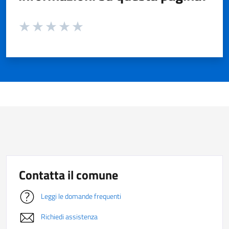
Valuta da 1 a 5 stelle la pagina
Valuta 1 stelle su 5
Valuta 2 stelle su 5
Valuta 3 stelle su 5
Valuta 4 stelle su 5
Valuta 5 stelle su 5
Contatta il comune
Leggi le domande frequenti
Richiedi assistenza