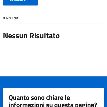
0
Risultati
Risultati di ricerca
Nessun Risultato
Quanto sono chiare le
informazioni su questa pagina?