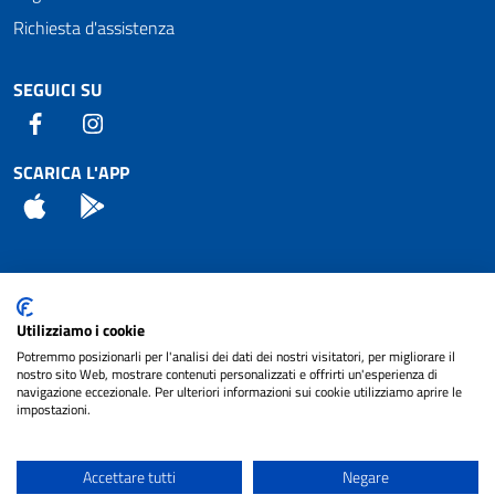
Richiesta d'assistenza
SEGUICI SU
Facebook
Instagram
SCARICA L'APP
App Store
Android
Attuazione Misure PNRR
Utilizziamo i cookie
Piano di miglioramento del sito
Potremmo posizionarli per l'analisi dei dati dei nostri visitatori, per migliorare il
nostro sito Web, mostrare contenuti personalizzati e offrirti un'esperienza di
navigazione eccezionale. Per ulteriori informazioni sui cookie utilizziamo aprire le
impostazioni.
© 2024 Comune di Pignataro Interamna | sito a
Privacy
cura di
NET SMART
Accettare tutti
Negare
Note legali