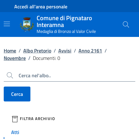
Contenuto principale
Piede di pagina
Accedi all'area personale
Comune di Pignataro
Interamna
Medaglia di Bronzo al Valor Civile
Home
/
Albo Pretorio
/
Avvisi
/
Anno 2161
/
Novembre
/
Documenti: 0
Cerca
Cerca
filtri da applicare
FILTRA ARCHIVIO
Atti