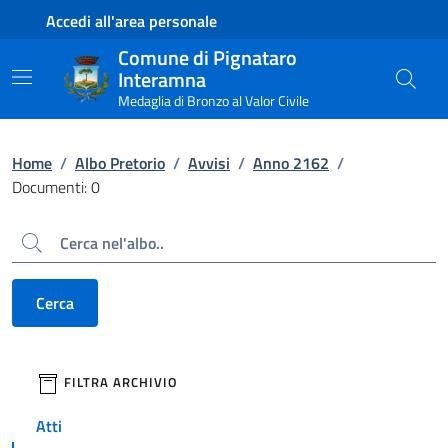
Contenuto principale
Piede di pagina
Accedi all'area personale
Comune di Pignataro
Interamna
Medaglia di Bronzo al Valor Civile
Home
/
Albo Pretorio
/
Avvisi
/
Anno 2162
/
Documenti: 0
Cerca
Cerca
filtri da applicare
FILTRA ARCHIVIO
Atti