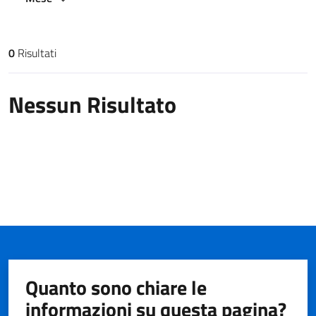
0
Risultati
Risultati di ricerca
Nessun Risultato
Quanto sono chiare le
informazioni su questa pagina?