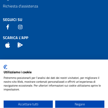
Richiesta d'assistenza
SEGUICI SU
Facebook
Instagram
SCARICA L'APP
App Store
Android
Attuazione Misure PNRR
Utilizziamo i cookie
Piano di miglioramento del sito
Potremmo posizionarli per l'analisi dei dati dei nostri visitatori, per migliorare il
nostro sito Web, mostrare contenuti personalizzati e offrirti un'esperienza di
navigazione eccezionale. Per ulteriori informazioni sui cookie utilizziamo aprire le
impostazioni.
© 2024 Comune di Pignataro Interamna | sito a
Privacy
cura di
NET SMART
Accettare tutti
Negare
Note legali