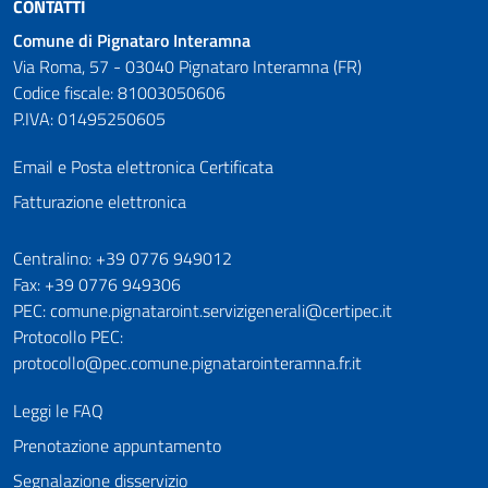
CONTATTI
Comune di Pignataro Interamna
Via Roma, 57 - 03040 Pignataro Interamna (FR)
Codice fiscale: 81003050606
P.IVA: 01495250605
Email e Posta elettronica Certificata
Fatturazione elettronica
Numeri utili
Centralino: +39 0776 949012
Fax: +39 0776 949306
PEC: comune.pignataroint.servizigenerali@certipec.it
Protocollo PEC:
protocollo@pec.comune.pignatarointeramna.fr.it
Leggi le FAQ
Prenotazione appuntamento
Segnalazione disservizio