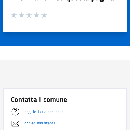
Valuta da 1 a 5 stelle la pagina
Valuta 1 stelle su 5
Valuta 2 stelle su 5
Valuta 3 stelle su 5
Valuta 4 stelle su 5
Valuta 5 stelle su 5
Contatta il comune
Leggi le domande frequenti
Richiedi assistenza