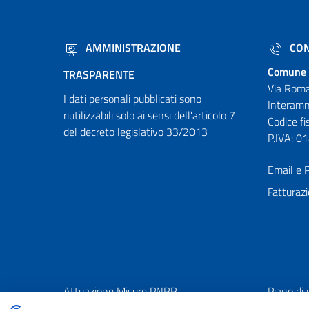
AMMINISTRAZIONE
CON
Comune 
TRASPARENTE
Via Roma
I dati personali pubblicati sono
Interamn
riutilizzabili solo ai sensi dell'articolo 7
Codice f
del decreto legislativo 33/2013
P.IVA: 
Email e P
Fatturazi
Attuazione Misure PNRR
Piano di 