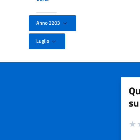
Anno 2203
Luglio
Qu
su
Valuta
Valut
V