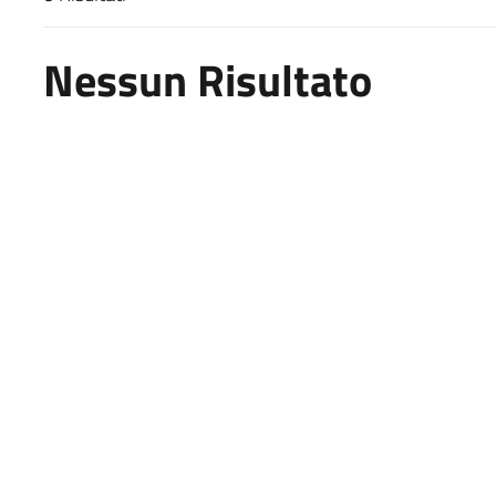
Risultati di ricerca
Nessun Risultato