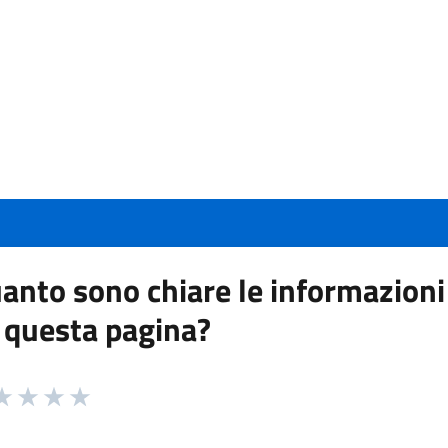
anto sono chiare le informazioni
 questa pagina?
 da 1 a 5 stelle la pagina
a 1 stelle su 5
aluta 2 stelle su 5
Valuta 3 stelle su 5
Valuta 4 stelle su 5
Valuta 5 stelle su 5