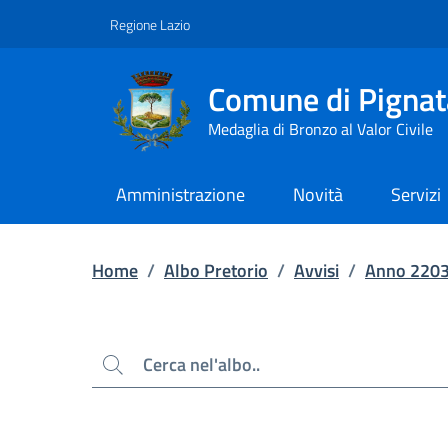
Contenuto principale
Piede di pagina
Regione Lazio
Comune di Pignat
Medaglia di Bronzo al Valor Civile
Amministrazione
Novità
Servizi
Home
/
Albo Pretorio
/
Avvisi
/
Anno 220
Cerca