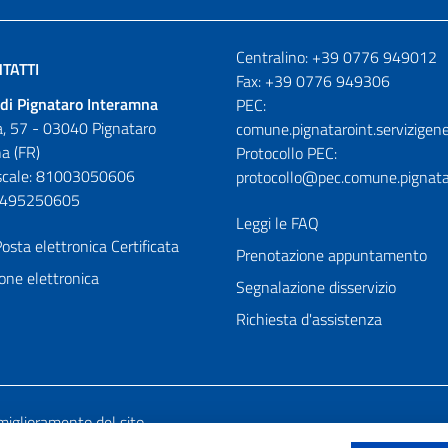
Numeri utili
Centralino: +39 0776 949012
TATTI
Fax: +39 0776 949306
di Pignataro Interamna
PEC:
, 57 - 03040 Pignataro
comune.pignataroint.servizigene
a (FR)
Protocollo PEC:
iscale: 81003050606
protocollo@pec.comune.pignatar
01495250605
Leggi le FAQ
osta elettronica Certificata
Prenotazione appuntamento
one elettronica
Segnalazione disservizio
Richiesta d'assistenza
miglioramento del sito