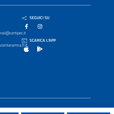
SEGUICI SU
Facebook
Instagram
rali@certipec.it
SCARICA L'APP
ointeramna.fr.it
App Store
Android