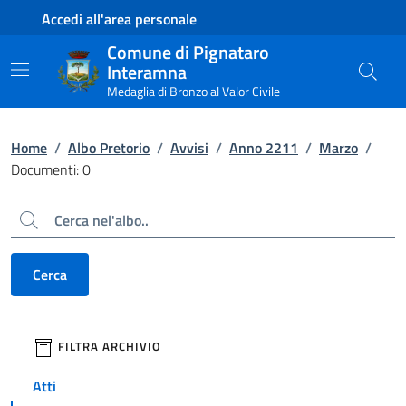
Contenuto principale
Piede di pagina
Accedi all'area personale
Comune di Pignataro
Interamna
Medaglia di Bronzo al Valor Civile
Home
/
Albo Pretorio
/
Avvisi
/
Anno 2211
/
Marzo
/
Documenti: 0
Cerca
Cerca
filtri da applicare
FILTRA ARCHIVIO
Atti