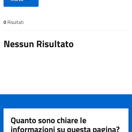
0
Risultati
Risultati di ricerca
Nessun Risultato
Quanto sono chiare le
informazioni su questa pagina?