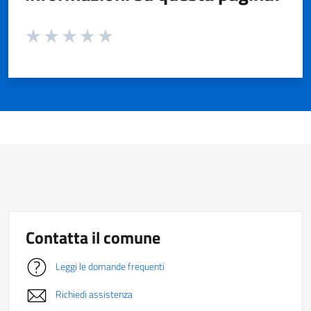
Valuta da 1 a 5 stelle la pagina
Valuta 1 stelle su 5
Valuta 2 stelle su 5
Valuta 3 stelle su 5
Valuta 4 stelle su 5
Valuta 5 stelle su 5
Contatta il comune
Leggi le domande frequenti
Richiedi assistenza