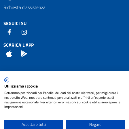
Richiesta d'assistenza
SEGUICI SU
Facebook
Instagram
SCARICA L'APP
App Store
Android
Attuazione Misure PNRR
Utilizziamo i cookie
Piano di miglioramento del sito
Potremmo posizionarli per l'analisi dei dati dei nostri visitatori, per migliorare il
nostro sito Web, mostrare contenuti personalizzati e offrirti un'esperienza di
navigazione eccezionale. Per ulteriori informazioni sui cookie utilizziamo aprire le
impostazioni.
© 2024 Comune di Pignataro Interamna | sito a
Privacy
cura di
NET SMART
Accettare tutti
Negare
Note legali