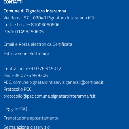
CONTATTI
Comune di Pignataro Interamna
Via Roma, 57 - 03040 Pignataro Interamna (FR)
Codice fiscale: 81003050606
P.IVA: 01495250605
Email e Posta elettronica Certificata
Fatturazione elettronica
Numeri utili
Centralino: +39 0776 949012
Fax: +39 0776 949306
PEC: comune.pignataroint.servizigenerali@certipec.it
Protocollo PEC:
protocollo@pec.comune.pignatarointeramna.fr.it
Leggi le FAQ
Prenotazione appuntamento
Segnalazione disservizio