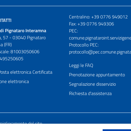
Numeri utili
Centralino: +39 0776 949012
TATTI
Fax: +39 0776 949306
di Pignataro Interamna
PEC:
, 57 - 03040 Pignataro
comune.pignataroint.servizigene
a (FR)
Protocollo PEC:
iscale: 81003050606
protocollo@pec.comune.pignatar
01495250605
Leggi le FAQ
osta elettronica Certificata
Prenotazione appuntamento
one elettronica
Segnalazione disservizio
Richiesta d'assistenza
miglioramento del sito