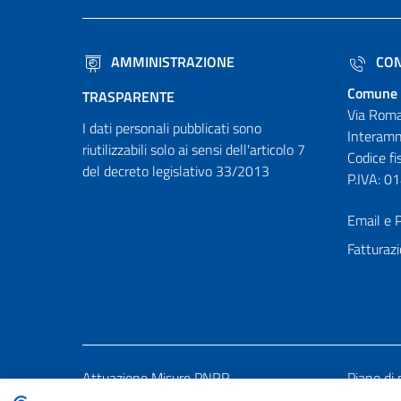
AMMINISTRAZIONE
CON
Comune 
TRASPARENTE
Via Roma
I dati personali pubblicati sono
Interamn
riutilizzabili solo ai sensi dell'articolo 7
Codice f
del decreto legislativo 33/2013
P.IVA: 
Email e P
Fatturazi
Attuazione Misure PNRR
Piano di 