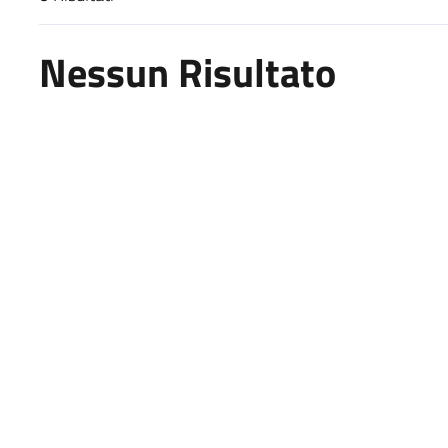
Risultati di ricerca
Nessun Risultato