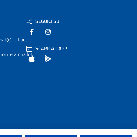
SEGUICI SU
Facebook
Instagram
rali@certipec.it
SCARICA L'APP
ointeramna.fr.it
App Store
Android