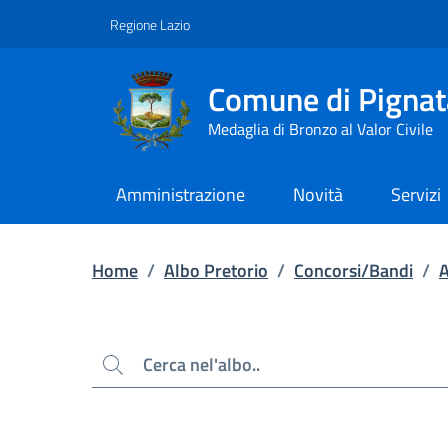
Contenuto principale
Piede di pagina
Regione Lazio
Comune di Pignat
Medaglia di Bronzo al Valor Civile
Amministrazione
Novità
Servizi
Home
/
Albo Pretorio
/
Concorsi/Bandi
/
Cerca