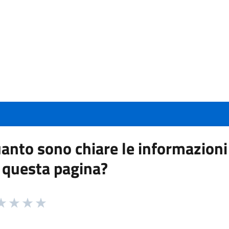
anto sono chiare le informazioni
 questa pagina?
 da 1 a 5 stelle la pagina
a 1 stelle su 5
aluta 2 stelle su 5
Valuta 3 stelle su 5
Valuta 4 stelle su 5
Valuta 5 stelle su 5