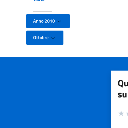
Anno 2010
Ottobre
Qu
su
Valuta
Valut
V